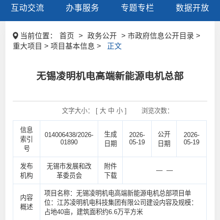
互动交流
办事服务
专题专栏
数据开放
当前位置：
首页
>
政务公开
> 市政府信息公开目录 >
重大项目 > 项目基本信息 >
正文
无锡凌明机电高端新能源电机总部
文字大小： [
大
中
小
]
浏览次数：
信息
生成
公开
014006438/2026-
2026-
2026-
索引
01890
05-19
05-19
日期
日期
号
发布
无锡市发展和改
附件
— —
机构
革委员会
下载
项目名称：无锡凌明机电高端新能源电机总部项目单
内容
位：江苏凌明机电科技集团有限公司建设内容及规模：
概述
占地40亩，建筑面积约6.6万平方米