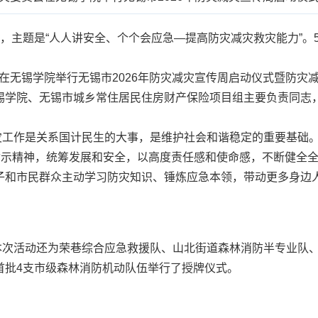
，主题是“人人讲安全、个个会应急—提高防灾减灾救灾能力”。5
在无锡学院举行无锡市2026年防灾减灾宣传周启动仪式暨防灾
锡学院、无锡市城乡常住居民住房财产保险项目组主要负责同志
作是关系国计民生的大事，是维护社会和谐稳定的重要基础。
要指示精神，统筹发展和安全，以高度责任感和使命感，不断健全
子和市民群众主动学习防灾知识、锤炼应急本领，带动更多身边
活动还为荣巷综合应急救援队、山北街道森林消防半专业队、
首批4支市级森林消防机动队伍举行了授牌仪式。