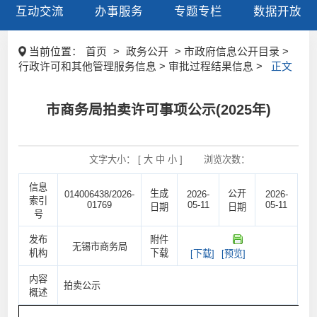
互动交流
办事服务
专题专栏
数据开放
当前位置：
首页
>
政务公开
> 市政府信息公开目录 >
行政许可和其他管理服务信息 > 审批过程结果信息 >
正文
市商务局拍卖许可事项公示(2025年)
文字大小： [
大
中
小
]
浏览次数：
信息
生成
公开
014006438/2026-
2026-
2026-
索引
01769
05-11
05-11
日期
日期
号
发布
附件
无锡市商务局
机构
下载
[下载]
[预览]
内容
拍卖公示
概述