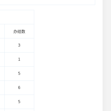
办结数
3
1
5
6
5