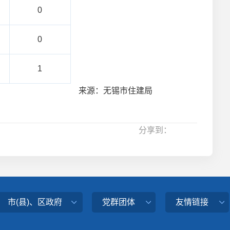
0
0
1
来源：无锡市住建局
分享到：
市(县)、区政府
党群团体
友情链接