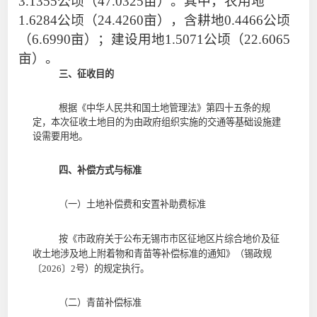
3.1355
公顷（
47.0325
亩）。其中，
农用地
1.6284
公顷（
24.4260
亩），含耕地
0.4466
公顷
（
6.6990
亩）
；
建设用地
1.5071
公顷（
22.6065
亩）。
三、征收目的
根据《中华人民共和国土地管理法》第四十五条的规
定，本次征收土地目的为由政府组织实施的交通等基础设施建
设需要用地。
四、补偿方式与标准
（一）土地补偿费和安置补助费标准
按《市政府关于公布无锡市市区征地区片综合地价及征
收土地涉及地上附着物和青苗等补偿标准的通知》（锡政规
〔
2026
〕
2
号）的规定执行。
（二）青苗补偿标准