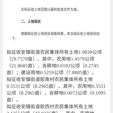
实际征收土地范围以最终批准文件为准。
二、土地现状
根据拟征收土地现状调查结果，本次拟征收土地现状如
下：
拟征收
安镇街道农民集体
所有土地
1.9838
公顷
（
29.7570
亩）。其中，
农用地
1.4579
公顷
（
21.8685
亩），含耕地
0.0183
公顷（
0.2745
亩）
；
建设用地
0.5259
公顷（
7.8885
亩）。
拟征收
安镇街道胶南村农民集体
所有土地
0.5531
公顷（
8.2965
亩）。其中，
农用地
0.5531
公顷（
8.2965
亩），含耕地
0.0073
公顷（
0.1095
亩）
。
拟征收
安镇街道胶西村农民集体
所有土地