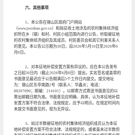
六、其他事项
1
、本公告在
锡山区政府门户网站
（
www.
jsxishan
.gov.cn
）
和
拟征收土地涉及的农村集体经济组
织所在乡（镇）和村、村民小组范围内
进行公告，听取被征地
的农村集体经济组织及其成员、村民委员会和其它利害关系人
的意见。本公告公示期为30
日
，自
2026
年
5
月
10
日至
2026
年
6
月
8
日
。
2
、对本征地补偿安置方案有异议的，应在本公告发布
之日起
30
日内（截止
2026
年
6
月
8
日）提出，实名签名或盖章的
书面意见最迟应于公告期满后5
个工作日内提交。
提交地址
为：锡山区东亭南路
2
号（联系人：华鑫炎；电话：
88207690
；邮编：
214101
）。
以邮寄方式寄送书面意见的以
寄出邮戳日期为准。书面意见应明确、具体，认为本征地补偿
安置方案不符合法律、法规规定，应予以明示。在规定时间内
未
提
交书面意见的，视为无异议。
3
、如过半数被征地的农村集体经济组织成员认为本征
地补偿安置方案不符合法律、法规规定的，或者
虽未过半数但