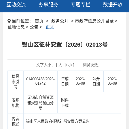
互动交流
办事服务
专题专栏
数据开放
当前位置：
首页
>
政务公开
> 市政府信息公开目录 >
征地信息 > 公告 >
正文
锡山区征补安置〔2026〕02013号
文字大小： [
大
中
小
]
浏览次数：
信息
生成
公开
014006438/2026-
2026-
2026-
索引
01742
05-09
05-09
日期
日期
号
无锡市自然资源
发布
附件
— —
和规划局锡山分
机构
下载
局
内容
锡山区人民政府征地补偿安置方案公告
概述