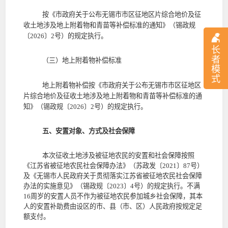
按《市政府关于公布无锡市市区征地区片综合地价及征
收土地涉及地上附着物和青苗等补偿标准的通知》（锡政规
〔
2026
〕
2
号）的规定执行。
长
者
（三）地上附着物补偿标准
模
式
地上附着物补偿按《市政府关于公布无锡市市区征地区
片综合地价及征收土地涉及地上附着物和青苗等补偿标准的通
知》（锡政规〔
2026
〕
2
号）的规定执行。
五、安置对象、方式及社会保障
本次征收土地涉及被征地农民的安置和社会保障按照
《江苏省被征地农民社会保障办法》（苏政发〔
2021
〕
87
号）
及《无锡市人民政府关于贯彻落实江苏省被征地农民社会保障
办法的实施意见》（锡政规〔
2023
〕
4
号）的规定执行。不满
16
周岁的安置人员不作为被征地农民参加城乡社会保障，其本
人的安置补助费由设区的市、县（市、区）人民政府按规定足
额支付。