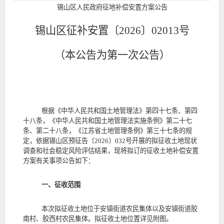
锡山区
人民政府征地补偿安置方案公告
锡山区
征补安置〔202
6
〕
02013
号
（本
公告
为第
一
次公告）
根据《中华人民共和国土地管理法》第四十七条、第四
十八条，《中华人民共和国土地管理法实施条例》第二十七
条、第二十八条，《江苏省土地管理条例》第三十七条的规
定，依据
锡山区预征告〔
2026
〕
032
号
开展的拟征收土地现状
调查和社会稳定风险评估结果，现将拟订的征收土地补偿安置
方案有关事项公告如下：
一、征收范围
本次拟征收土地位于
安镇街道
农民集体
以及
安镇街道胶
南村
、
胶西村农民集体
。拟征收土地位置详见附图。