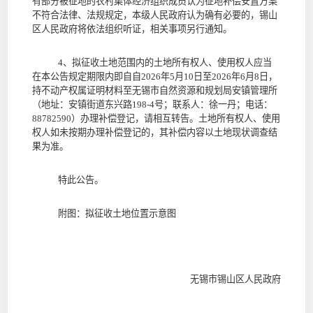
有部分被征地的农村集体经济组织成员认为征地补偿安置方案
不符合法律、法规规定，本级人民政府认为确有必要的
，
锡山
区
人民政府将依法组织听证，相关事项另行通知。
4
、拟征收土地范围内的土地所有权人、使用权人应当
在本公告规定期限内即自自
2026
年
5
月
10
日至
2026
年
6
月
8
日
，
持不动产权属证明材料至
无锡市自然资源和规划局安镇管理所
（地址：
安镇街道东兴路
198-4
号
；联系人：
徐一丹
；电话：
88782590
）
办理补偿登记，请相互转告。土地所有权人、使用
权人如未按期办理补偿登记的，其补偿内容以土地现状调查结
果为准。
特此公告。
附图：拟征收土地位置示意图
无锡市锡山区
人民政府