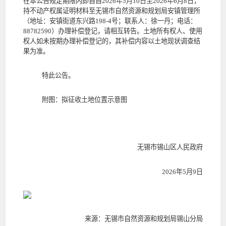
在本公告规定期限内即自自
2026
年
5
月
10
日至
2026
年
6
月
8
日
，
持不动产权属证明材料至
无锡市自然资源和规划局安镇管理所
（地址：
安镇街道东兴路
198-4
号
；联系人：
徐一丹
；电话：
88782590
）
办理补偿登记，请相互转告。土地所有权人、使用
权人如未按期办理补偿登记的，其补偿内容以土地现状调查结
果为准。
特此公告。
附图：拟征收土地位置示意图
无锡市锡山区
人民政府
2026
年
5
月
9
日
来源：无锡市自然资源和规划局锡山分局