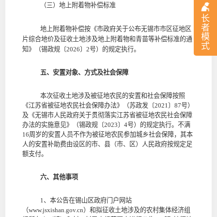
（三）地上附着物补偿标准
长
者
地上附着物补偿按《市政府关于公布无锡市市区征地区
模
片综合地价及征收土地涉及地上附着物和青苗等补偿标准的通
式
知》（锡政规〔
2026
〕
2
号）的规定执行。
五、安置对象、方式及社会保障
本次征收土地涉及被征地农民的安置和社会保障按照
《江苏省被征地农民社会保障办法》（苏政发〔
2021
〕
87
号）
及《无锡市人民政府关于贯彻落实江苏省被征地农民社会保障
办法的实施意见》（锡政规〔
2023
〕
4
号）的规定执行。不满
16
周岁的安置人员不作为被征地农民参加城乡社会保障，其本
人的安置补助费由设区的市、县（市、区）人民政府按规定足
额支付。
六、其他事项
1
、本公告在
锡山区政府门户网站
（
www.
jsxishan
.gov.cn
）
和
拟征收土地涉及的农村集体经济组