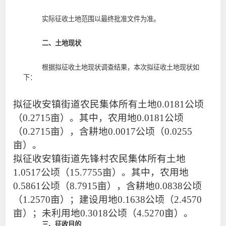
实际征收土地范围以最终批准文件为准。
二、土地现状
根据拟征收土地现状调查结果，本次拟征收土地现状如
下：
拟征收
安镇街道农民集体
所有土地
0.0181
公顷
（
0.2715
亩）。其中，
农用地
0.0181
公顷
（
0.2715
亩），含耕地
0.0017
公顷（
0.0255
亩）。
拟征收
安镇街道先锋村农民集体
所有土地
1.0517
公顷（
15.7755
亩）。其中，
农用地
0.5861
公顷（
8.7915
亩），含耕地
0.0838
公顷
（
1.2570
亩）
；
建设用地
0.1638
公顷（
2.4570
亩）
；
未利用地
0.3018
公顷（
4.5270
亩）。
三、征收目的