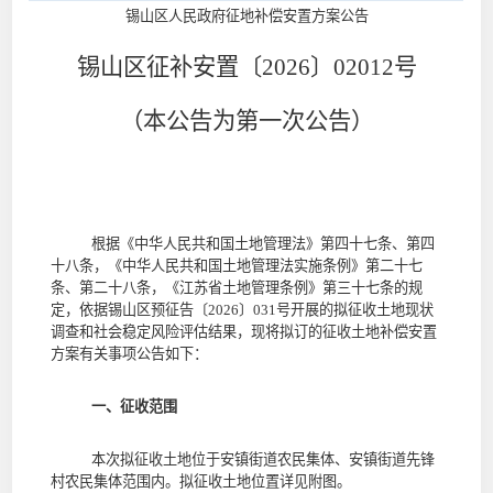
锡山区
人民政府征地补偿安置方案公告
锡山区
征补安置〔202
6
〕
02012
号
（本
公告
为第
一
次公告）
根据《中华人民共和国土地管理法》第四十七条、第四
十八条，《中华人民共和国土地管理法实施条例》第二十七
条、第二十八条，《江苏省土地管理条例》第三十七条的规
定，依据
锡山区预征告〔
2026
〕
031
号
开展的拟征收土地现状
调查和社会稳定风险评估结果，现将拟订的征收土地补偿安置
方案有关事项公告如下：
一、征收范围
本次
拟
征收土地位于
安镇街道
农民集体、安镇街道先锋
村农民集体
范围内
。拟征收土地位置详见附图。