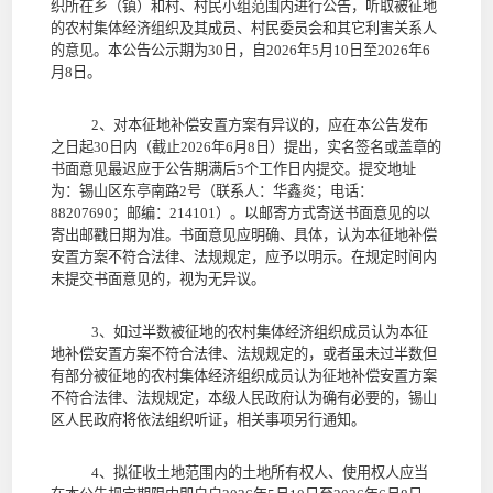
织所在乡（镇）和村、村民小组范围内
进行公告，听取被征地
的农村集体经济组织及其成员、村民委员会和其它利害关系人
的意见。本公告公示期为30
日
，自
2026
年
5
月
10
日至
2026
年
6
月
8
日
。
2
、对本征地补偿安置方案有异议的，应在本公告发布
之日起
30
日内（截止
2026
年
6
月
8
日）提出，实名签名或盖章的
书面意见最迟应于公告期满后5
个工作日内提交。
提交地址
为：锡山区东亭南路
2
号（联系人：华鑫炎；电话：
88207690
；邮编：
214101
）。
以邮寄方式寄送书面意见的以
寄出邮戳日期为准。书面意见应明确、具体，认为本征地补偿
安置方案不符合法律、法规规定，应予以明示。在规定时间内
未
提
交书面意见的，视为无异议。
3
、如过半数被征地的农村集体经济组织成员认为本征
地补偿安置方案不符合法律、法规规定的，或者
虽未过半数但
有部分被征地的农村集体经济组织成员认为征地补偿安置方案
不符合法律、法规规定，本级人民政府认为确有必要的
，
锡山
区
人民政府将依法组织听证，相关事项另行通知。
4
、拟征收土地范围内的土地所有权人、使用权人应当