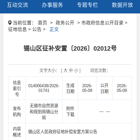
互动交流
办事服务
专题专栏
数据开放
当前位置：
首页
>
政务公开
> 市政府信息公开目录 >
征地信息 > 公告 >
正文
锡山区征补安置〔2026〕02012号
文字大小： [
大
中
小
]
浏览次数：
信息
生成
公开
014006438/2026-
2026-
2026-
索引
01741
05-09
05-09
日期
日期
号
无锡市自然资源
发布
附件
— —
和规划局锡山分
机构
下载
局
内容
锡山区人民政府征地补偿安置方案公告
概述