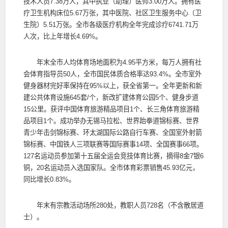
技术人员7.38万人，其中执业（助理）医师3.00万人。拥有医
疗卫生机构床位5.67万张，其中医院、社区卫生服务中心（卫
生院）5.51万张。全市各级医疗机构全年完成诊疗6741.71万
人次，比上年增长4.69%。
年末全市人均体育场地面积为4.95平方米，每万人拥有社
会体育指导员50人，全市国民体质合格率达93.4%。全市室外
健身器材完好率保持在95%以上，获全省第一。全年更新和新
建公共体育设施645套/个，新改扩建体育公园5个、健身步道
15公里。获评中国体育旅游精品项目1个、长三角体育旅游精
品项目1个。成功举办无锡马拉松、世界跆拳道锦标赛、世界
青少年击剑锦标赛、环太湖国际公路自行车赛、全国室外射箭
锦标赛、中国铁人三项联赛等国际赛事14项、全国赛事66项。
127名运动员参加第十五届全运会竞技体育比赛，摘得8金7银6
铜，20名运动员入选国家队。全市体育彩票销售45.93亿元，
同比增长0.83%。
年末有宗教活动场所280处，教职人员728名（不含散居道
士）。