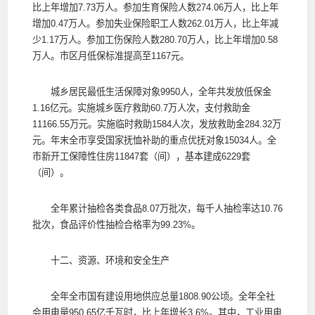
比上年增加7.73万人。参加生育保险人数274.06万人，比上年
增加0.47万人。参加失业保险职工人数262.01万人，比上年减
少1.17万人。参加工伤保险人数280.70万人，比上年增加0.58
万人。市区月低保标准提高至1167元。
城乡居民最低生活保障对象9950人，全年共发放低保金
1.16亿元。实施城乡医疗救助60.7万人次，支付救助金
11166.55万元。实施临时救助1584人次，发放救助金284.32万
元。年末全市享受国家抚恤补助的重点优抚对象15034人。全
市新开工保障性住房11847套（间），基本建成6229套
（间）。
全年累计抽检各类食品8.07万批次，每千人抽检率达10.76
批次，食品评价性抽检合格率为99.23%。
十二、资源、环境和安全生产
全年全市国有建设用地供应总量1808.90公顷。全年全社
会用电量950.65亿千瓦时，比上年增长3.6%。其中，工业用电