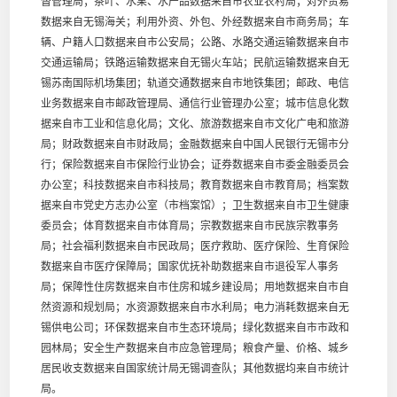
督管理局；茶叶、水果、水产品数据来自市农业农村局；对外贸易
数据来自无锡海关；利用外资、外包、外经数据来自市商务局；车
辆、户籍人口数据来自市公安局；公路、水路交通运输数据来自市
交通运输局；铁路运输数据来自无锡火车站；民航运输数据来自无
锡苏南国际机场集团；轨道交通数据来自市地铁集团；邮政、电信
业务数据来自市邮政管理局、通信行业管理办公室；城市信息化数
据来自市工业和信息化局；文化、旅游数据来自市文化广电和旅游
局；财政数据来自市财政局；金融数据来自中国人民银行无锡市分
行；保险数据来自市保险行业协会；证券数据来自市委金融委员会
办公室；科技数据来自市科技局；教育数据来自市教育局；档案数
据来自市党史方志办公室（市档案馆）；卫生数据来自市卫生健康
委员会；体育数据来自市体育局；宗教数据来自市民族宗教事务
局；社会福利数据来自市民政局；医疗救助、医疗保险、生育保险
数据来自市医疗保障局；国家优抚补助数据来自市退役军人事务
局；保障性住房数据来自市住房和城乡建设局；用地数据来自市自
然资源和规划局；水资源数据来自市水利局；电力消耗数据来自无
锡供电公司；环保数据来自市生态环境局；绿化数据来自市市政和
园林局；安全生产数据来自市应急管理局；粮食产量、价格、城乡
居民收支数据来自国家统计局无锡调查队；其他数据均来自市统计
局。