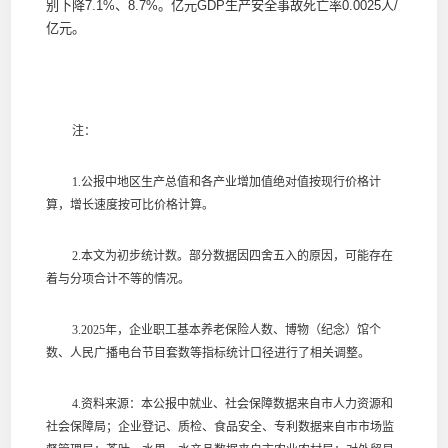
别下降7.1%、8.7%。亿元GDP生产安全事故死亡率0.0025人/
亿元。
注：
1.公报中地区生产总值和各产业增加值绝对值按现行价格计
算，增长速度按可比价格计算。
2.本文为初步统计数。部分数据因四舍五入的原因，可能存在
着与分项合计不等的情况。
3.2025年，企业职工基本养老保险人数、博物（纪念）馆个
数、人民广播电台节目套数等指标统计口径进行了相关调整。
4.资料来源：本公报中就业、社会保障数据来自市人力资源和
社会保障局；企业登记、质检、食品安全、专利数据来自市市场监