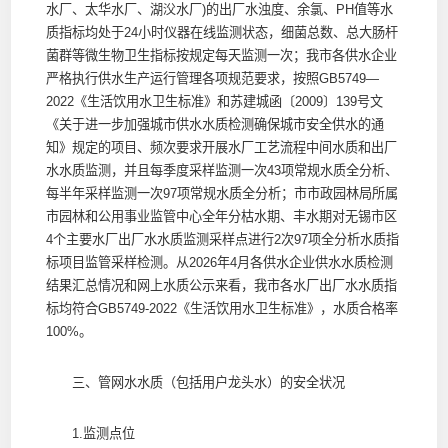
水厂、太华水厂、湖㳇水厂)的出厂水浊度、余氯、PH值等水
质指标均处于24小时仪器在线监测状态，细菌总数、总大肠杆
菌群等微生物卫生指标按规定每天监测一次；我市各供水企业
严格执行供水生产运行管理各项规范要求，按照GB5749—
2022《生活饮用水卫生标准》和苏建城函〔2009〕139号文
《关于进一步加强城市供水水质检测确保城市安全供水的通
知》规定的项目、频次要求开展水厂工艺流程中间水质和出厂
水水质监测，并且每季度采样监测一次43项常规水质全分析、
每半年采样监测一次97项常规水质全分析；市市政园林局所属
市园林和公用事业监管中心全年分枯水期、丰水期对无锡市区
4个主要水厂出厂水水质监测采样点进行2次97项全分析水质指
标项目监管采样检测。从2026年4月各供水企业供水水质检测
结果汇总情况和网上水质公示来看，我市各水厂出厂水水质指
标均符合GB5749-2022《生活饮用水卫生标准》，水质合格率
100%。
三、管网水水质（包括用户龙头水）的安全状况
1.监测点位