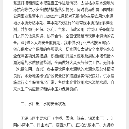
蓝藻打捞和湖面水域巡查工作进展情况、太湖枯水期水源地防
冻抗寒等供水安全防护措施落实情况，同时我局所属市园林和
公用事业监管中心自2021年1月起对无锡市各主要饮用水水源
地水水质分枯水期、丰水期2次进行29项常规水质指标采样检
测，并加强与环保、水利、气象、市政公用（供水）等职能部
门之间的信息沟通、协同合作，全面保障我市饮用水源地的安
全。4月进入太湖安全度夏期，我市供水行业严格按照国家、
省市供水安全保障的各项要求，切实落实太湖安全度夏供水安
全保障各项处置措施，积极组织开展水源地及周边水域包括入
湖河道的水质预警监测，全面做好大风天气保供工作。无锡市
（包括江阴、宜兴）各主要饮用水水源地的水源水质总体情况
良好，水源地各级保护区安全防护措施落实情况良好，供水设
施运行安全保障情况正常，各供水企业饮用水水源地水质、自
来水生产供应情况和供水压力保持良好。
二、水厂出厂水的安全状况
无锡市区主要水厂（中桥、雪浪、锡东、锡澄水厂）、江
阴(小湾水厂、肖山水厂、澄西水厂)、宜兴(氿滨水厂、大贤岭