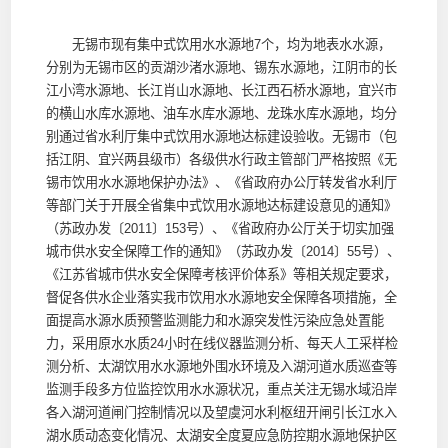
无锡市现有集中式饮用水水源地7个，均为地表水水源，
分别为无锡市区的贡湖沙渚水源地、锡东水源地，江阴市的长
江小湾水源地、长江肖山水源地、长江西石桥水源地，宜兴市
的横山水库水源地、油车水库水源地、龙珠水库水源地，均分
别通过省水利厅集中式饮用水源地达标建设验收。无锡市（包
括江阴、宜兴两县级市）各级供水行政主管部门严格按照《无
锡市饮用水水源地保护办法》、《省政府办公厅转发省水利厅
等部门关于开展全省集中式饮用水源地达标建设意见的通知》
（苏政办发〔2011〕153号）、《省政府办公厅关于切实加强
城市供水安全保障工作的通知》（苏政办发〔2014〕55号）、
《江苏省城市供水安全保障考核评价体系》等相关规定要求，
督促各供水企业落实我市饮用水水源地安全保障各项措施，全
面提高水源水质预警监测能力和水源突发性污染应急处置能
力，采用原水水质24小时在线仪器监测分析、每天人工采样检
测分析、太湖饮用水水源地外围水环境及入湖河道水质巡查等
监测手段多方位监控饮用水水源状况，重点关注无锡水域沿岸
各入湖河道闸门控制情况以及望虞河水利枢纽开闸引长江水入
湖水质动态变化情况、太湖安全度夏应急防控期水源地保护区