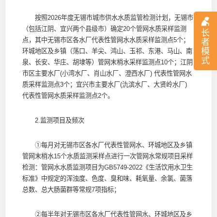
按照2026年度无锡市城市供水水质监管检测计划，无锡市
（包括江阴、宜兴两个县级市）确定20个管网水质采样监测
长
点，其中无锡市区各水厂代表性管网水水质采样监测点5个；
者
模
环城地区及乡镇（荡口、羊尖、鸿山、玉祁、东港、马山、南
式
泉、长安、华庄、胡埭等）管网末梢水采样监测点10个；江阴
市区主要水厂(小湾水厂、肖山水厂、澄西水厂) 代表性管网水
质采样监测点3个；宜兴市主要水厂(氿滨水厂、大贤岭水厂)
代表性管网水质采样监测点2个。
2.监测项目及频次
①每月对无锡市区各水厂代表性管网水、环城地区及乡镇
管网末梢水15个水质监测采样点进行一次管网水常规项目采样
检测：管网水水质监测项目为GB5749-2022《生活饮用水卫生
标准》中规定的浑浊度、色度、臭和味、耗氧量、余氯、菌落
总数、总大肠菌群等常规7项指标；
②每半年对无锡市区各水厂代表性管网水、环城地区及乡