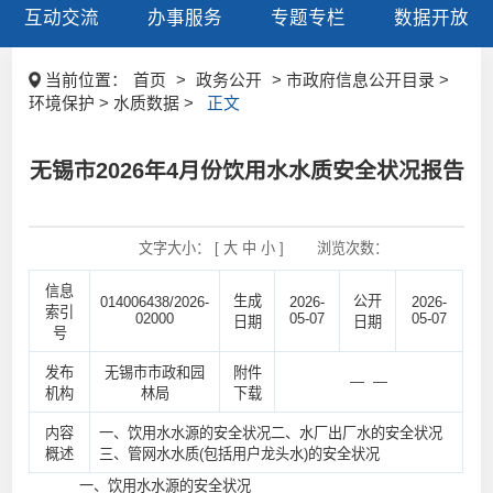
互动交流
办事服务
专题专栏
数据开放
当前位置：
首页
>
政务公开
> 市政府信息公开目录 >
环境保护 > 水质数据 >
正文
无锡市2026年4月份饮用水水质安全状况报告
文字大小： [
大
中
小
]
浏览次数：
信息
生成
公开
014006438/2026-
2026-
2026-
索引
02000
05-07
05-07
日期
日期
号
发布
无锡市市政和园
附件
— —
机构
林局
下载
内容
一、饮用水水源的安全状况二、水厂出厂水的安全状况
概述
三、管网水水质(包括用户龙头水)的安全状况
一、饮用水水源的安全状况