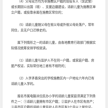
（4）父母双方均为非施教区户籍的现役军人（含武警）
或长期因公出国（境）、支援边疆建设，适龄儿童为施教区单
立户籍，或投靠亲属在施教区常住的；
（5）适龄儿童随父母在祖父母或外祖父母处落户，常年
同住，且无户口迁移史的。
属下列情形之一的适龄儿童，由各地教育行政部门根据实
际情况统筹安排学校就读。
（1）适龄儿童与监护人不在同一户籍，或家庭户籍、房
屋产权证、实际常住地三者有不相符的；
（2）入学矛盾突出的学校施教区内一户地址六年内已有
适龄儿童入学的。
报名市属电脑派位民办小学的适龄儿童家庭须满足下列条
件之一：①适龄儿童拥有市区户籍；②监护人在市区有房产；
③非市区户籍的适龄儿童监护人在市区有3个月以上居住证。