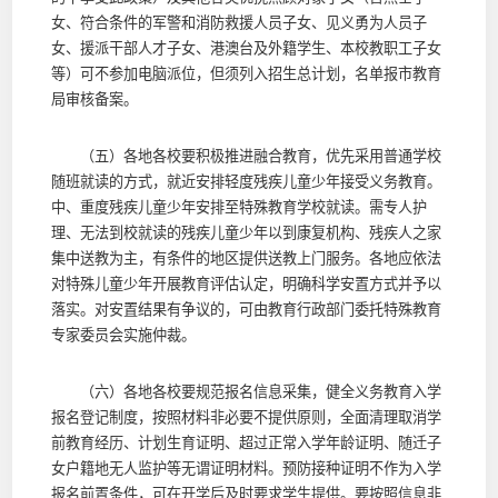
女、符合条件的军警和消防救援人员子女、见义勇为人员子
女、援派干部人才子女、港澳台及外籍学生、本校教职工子女
等）可不参加电脑派位，但须列入招生总计划，名单报市教育
局审核备案。
（五）各地各校要积极推进融合教育，优先采用普通学校
随班就读的方式，就近安排轻度残疾儿童少年接受义务教育。
中、重度残疾儿童少年安排至特殊教育学校就读。需专人护
理、无法到校就读的残疾儿童少年以到康复机构、残疾人之家
集中送教为主，有条件的地区提供送教上门服务。各地应依法
对特殊儿童少年开展教育评估认定，明确科学安置方式并予以
落实。对安置结果有争议的，可由教育行政部门委托特殊教育
专家委员会实施仲裁。
（六）各地各校要规范报名信息采集，健全义务教育入学
报名登记制度，按照材料非必要不提供原则，全面清理取消学
前教育经历、计划生育证明、超过正常入学年龄证明、随迁子
女户籍地无人监护等无谓证明材料。预防接种证明不作为入学
报名前置条件，可在开学后及时要求学生提供。要按照信息非