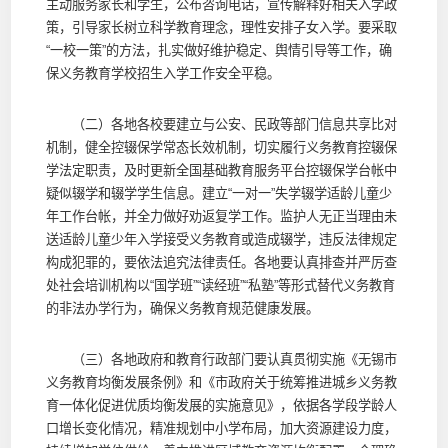
主动服务家长和学生，公布咨询电话，宣传解释好相关入学政
策，引导家长树立科学教育理念，理性安排子女入学。要采取
“一校一策”的方法，扎实做好维护稳定、舆情引导等工作，确
保义务教育学校招生入学工作安全平稳。
（二）各地各校要建立与公安、民政等部门信息共享比对
机制，健全控辍保学常态长效机制，切实履行义务教育控辍保
学法定职责，及时更新全国基础教育服务平台控辍保学台帐中
疑似辍学和辍学学生信息。建立“一对一”失学辍学适龄儿童少
年工作台帐，并全力做好劝返复学工作。监护人无正当理由未
送适龄儿童少年入学接受义务教育或造成辍学，违反法律规定
构成犯罪的，要依法追究法律责任。各地要认真排查并严厉查
处社会培训机构以“国学班”“读经班”“私塾”等形式替代义务教育
的非法办学行为，确保义务教育规范健康发展。
（三）各地政府和教育行政部门要认真贯彻实施《无锡市
义务教育均衡发展条例》和《市政府关于统筹推进城乡义务教
育一体化促进优质均衡发展的实施意见》，依据各学段学龄人
口增长变化情况，精准规划中小学布局，加大资源建设力度，