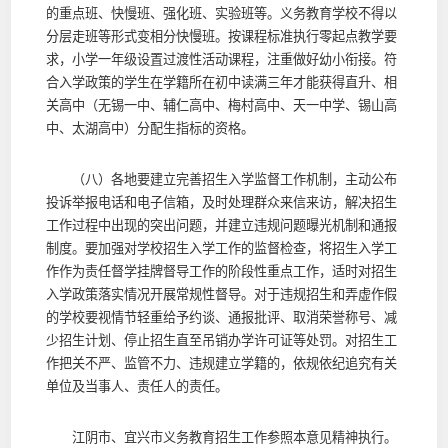
的重点班、快慢班、强化班、实验班等。义务教育学校不得以
分层走班等形式变相分快慢班。按课程标准执行零起点教学要
求，小学一年级设置过渡性活动课程，注重做好幼小衔接。符
合入学政策的学生在学籍所在初中读满三年才能获得直升、相
关高中（无锡一中、辅仁高中、梅村高中、天一中学、锡山高
中、太湖高中）分配生指标的资格。
（八）各地要建立完善招生入学监督工作机制，主动公布
投诉举报电话和电子信箱，及时处理群众来信来访，解决招生
工作过程中出现的突出问题，并建立违规问题曝光机制和通报
制度。要加强对学校招生入学工作的监督检查，将招生入学工
作作为责任督学挂牌督导工作的阶段性重点工作，适时对招生
入学政策落实情况开展常规性督导。对于违规招生和弄虚作假
的学校要视情节轻重给予约谈、通报批评、取消荣誉称号、减
少招生计划、停止招生直至吊销办学许可证等处罚。对招生工
作把关不严、监管不力、违规建立学籍的，依规依纪追究有关
单位及当事人、责任人的责任。
江阴市、宜兴市义务教育招生工作参照本意见精神执行。