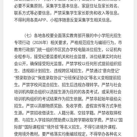
必要不采集原则，采集学生基本信息、家庭住址及家长姓名、
联系方式等必要信息，严禁采集学生家长职务和收入等信息。
不得利用各类APP、小程序随意反复采集学生相关信息。
（七）各地各校要全面落实教育部开展的中小学阳光招生
专项行动（2026年）相关要求，严格规范招生与编班行为，市
教育行政部门统一组织市区民办学校电脑派位招生，公证机构
全程参与，接受纪委监委机关和社会监督，派位结果实时向社
会公开，确保接受阳光监督。严禁学校以任何形式提前组织招
生、违规超计划招生、违规跨区域招生，严禁通过“意向登记”
“预录取协议”“保底录取协议”“分班保证协议”等名义变相提前招
生。严禁学校间混合招生、招生后违规办理转学。严禁与社会
培训机构联合组织以选拔生源为目的的各类考试，或采用社会
培训机构组织的考试结果作为招生依据。严禁非起始年级掐尖
招生。严禁以高额物质奖励、免收学费、虚假宣传等方式争抢
生源。严禁招收借读生、人籍分离、空挂学籍。严禁收取择校
费、与招生入学挂钩的赞助费以及跨学期收取学费。严禁以“国
际部”“国际课程班”“境外班”等名义招生，不得引进境外课程、
使用境外教材。要严格落实均衡编班规定，不得举办各种名义