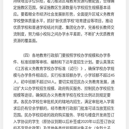
持续增加学位供给，着力推进区域教育资源均衡配置，合理确
定施教区范围，保证施教区生源数量与学校招生规模基本适
应。要着眼全市经济社会发展新形势，全面提升区域义务教育
学校整体质量水平，抓好“新优质学校”培育建设等项目，推动
优质学校和普通学校结对共建、集团化办学，完善校长教师交
流制度，努力缩小校际之间办学水平差距，不断扩大优质教育
资源的覆盖面。
（四）各地教育行政部门要按照学校办学规模和办学条
件、标准班额等审核、编制和下达年度招生计划。要认真落实
《江苏省义务教育学校办学标准（试行）》，确保学校办学规
模与办学条件相适应，实行标准班额办学，小学班额不超过45
人，初中班额不超过50人。要切实规范民办义务教育发展，通
过扩大公办学校招生规模、政府购买服务、控制民办学校招生
规模等途径，确保民办义务教育学校在校生比例达到规定要
求。各民办学校在审批机关的辖地内招生，满足审批地入学需
求后仍有空余学额的，经市教育行政部门批准可适当放宽招生
范围。民办学校招收的政府购买服务、学校与楼盘开发商签订
入学协议的学生（原协议到期以后补签或2020年以后签订协议
的不享受此政策）及其他各类优抚照顾对象子女（含烈士子