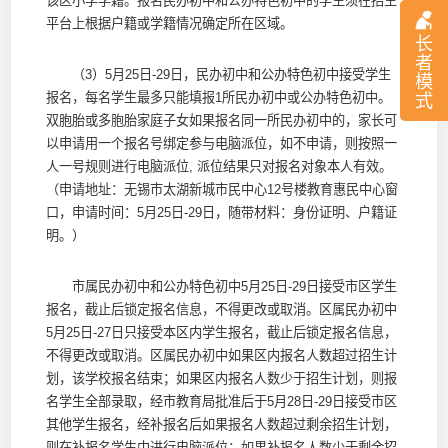
该区小学学籍。报名民办初中和公办特色初中的学生须在招生
平台上根据户籍或学籍情况确定所在区域。
长
者
（3）5月25日-29日，民办初中和公办特色初中接受学生
模
报名，每名学生最多只能填报1所民办初中或公办特色初中。
式
双胞胎或多胞胎家庭子女如果报名同一所民办初中的，家长可
以申请用一个报名号绑定参与电脑派位，如不申请，则按照一
人一号规则进行电脑派位, 派位结果只对报名对象本人有效。
（申请地址：无锡市太湖新城市民中心12号楼教育惠民中心窗
口，申请时间：5月25日-29日，随带材料：身份证明、户籍证
明。）
市属民办初中和公办特色初中5月25日-29日接受市区学生
报名，截止后锁定报名信息，不得更改或取消。区属民办初中
5月25日-27日只接受本区内学生报名，截止后锁定报名信息，
不得更改或取消。区属民办初中如果区内报名人数超过招生计
划，该学校报名结束；如果区内报名人数少于招生计划，则报
名学生全部录取，经市教育局批准后于5月28日-29日接受市区
其他学生报名，经补报名后如果报名人数超过剩余招生计划，
则在补报名学生中进行电脑派位；如果补报名人数少于剩余招