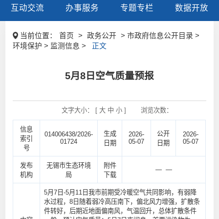
互动交流
办事服务
专题专栏
数据开放
当前位置：
首页
>
政务公开
> 市政府信息公开目录 >
环境保护 > 监测信息 >
正文
5月8日空气质量预报
文字大小： [
大
中
小
]
浏览次数：
信息
生成
公开
014006438/2026-
2026-
2026-
索引
01724
05-07
05-07
日期
日期
号
发布
无锡市生态环境
附件
— —
机构
局
下载
5月7日-5月11日我市前期受冷暖空气共同影响，有弱降
水过程，8日随着弱冷高压南下，偏北风力增强，扩散条
件转好，后期近地面偏南风，气温回升，总体扩散条件