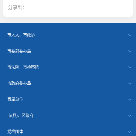
分享到：
市人大、市政协
市委部委办局
市法院、市检察院
市政府委办局
直属单位
市(县)、区政府
党群团体