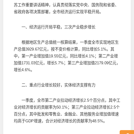
苏工作重要讲话精神，认真贯彻落实党中央、国务院和省委、
省政府各项决策部署，全市经济运行实现平稳开局。
一、经济运行开局平稳，三次产业稳步增长
根据地区生产总值统一核算结果，一季度全市实现地区生
产总值3929.67亿元，按不变价格计算，同比增长5.1%。其
中，第一产业增加值19.55亿元，同比增长4.1%；第二产业增
加值1731.03亿元，增长5.7%；第三产业增加值2179.09亿元，
增长4.6%。
二、重点行业增长较好，实体经济支撑有力
一季度，全市第二产业拉动经济增长2.5个百分点，其中工
业对经济增长的贡献率为50.1%；第三产业拉动经济增长2.5个
百分点，其中批发和零售业、金融业、其他服务业增加值增速
均高于GDP增速，合计对经济增长的贡献率为48.5%。