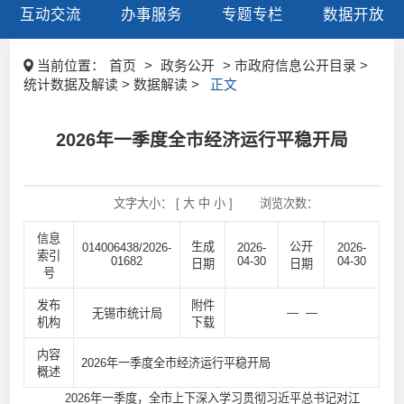
互动交流
办事服务
专题专栏
数据开放
当前位置：
首页
>
政务公开
> 市政府信息公开目录 >
统计数据及解读 > 数据解读 >
正文
2026年一季度全市经济运行平稳开局
文字大小： [
大
中
小
]
浏览次数：
信息
生成
公开
014006438/2026-
2026-
2026-
索引
01682
04-30
04-30
日期
日期
号
发布
附件
— —
无锡市统计局
机构
下载
内容
2026年一季度全市经济运行平稳开局
概述
2026年一季度，全市上下深入学习贯彻习近平总书记对江