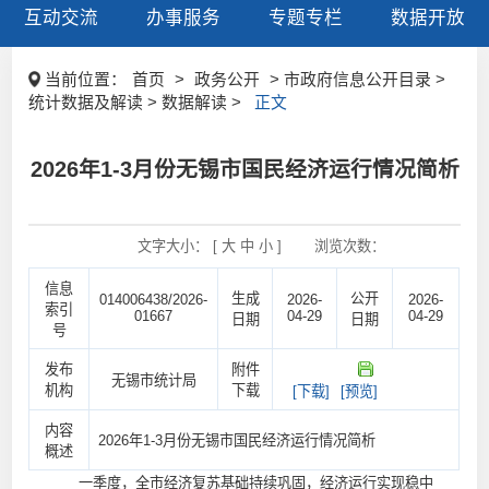
互动交流
办事服务
专题专栏
数据开放
当前位置：
首页
>
政务公开
> 市政府信息公开目录 >
统计数据及解读 > 数据解读 >
正文
2026年1-3月份无锡市国民经济运行情况简析
文字大小： [
大
中
小
]
浏览次数：
信息
生成
公开
014006438/2026-
2026-
2026-
索引
01667
04-29
04-29
日期
日期
号
发布
附件
无锡市统计局
机构
下载
[下载]
[预览]
内容
2026年1-3月份无锡市国民经济运行情况简析
概述
一季度，全市经济复苏基础持续巩固，经济运行实现稳中