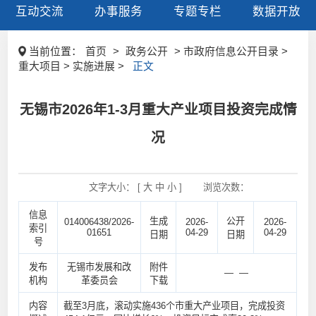
互动交流
办事服务
专题专栏
数据开放
当前位置：
首页
>
政务公开
> 市政府信息公开目录 >
重大项目 > 实施进展 >
正文
无锡市2026年1-3月重大产业项目投资完成情
况
文字大小： [
大
中
小
]
浏览次数：
信息
生成
公开
014006438/2026-
2026-
2026-
索引
01651
04-29
04-29
日期
日期
号
发布
无锡市发展和改
附件
— —
机构
革委员会
下载
内容
截至3月底，滚动实施436个市重大产业项目，完成投资