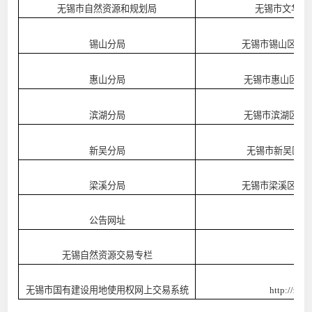
无锡市自然资源和规划局
无锡市文华路
锡山分局
无锡市锡山区东
惠山分局
无锡市惠山区文
滨湖分局
无锡市滨湖区青
新吴分局
无锡市新吴区龙
梁溪分局
无锡市梁溪区学
公告网址
无锡自然资源交易专栏
htt
无锡市国有建设用地使用权网上交易系统
http://zrz