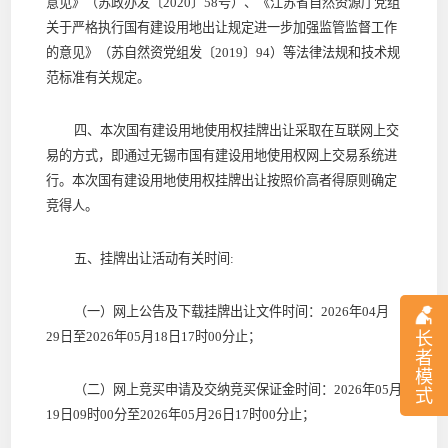
意见》（苏政办发〔
2020〕58号）、《江苏省自然资源厅党组
关于严格执行国有建设用地出让规定进一步加强监管监督工作
的意见》（苏自然资党组发〔2019〕94）等法律法规和技术规
范标准有关规定。
四、本次国有建设用地使用权挂牌出让采取在互联网上交
易的方式，即通过
无锡市
国有建设用地使用权网上交易系统进
行。本次国有建设用地使用权挂牌出让按照
价高者得
原则确定
竞得人。
五、挂牌出让活动有关时间
:
（
一）网上公告及下载挂牌出让文件时间：
2026
年
04
月
29
日至
2026
年
05
月
18
日
17
时
00
分止；
长
者
模
（二）网上竞买申请及交纳竞买保证金时间：
2026
年
05
月
式
19
日
09
时
00
分至
2026
年
05
月
26
日
17
时
00
分
止；