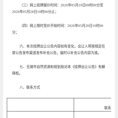
（三）网上挂牌报价时间：
2026
年
05
月
19
日
09
时
00
分至
2026
年
05
月
28
日
10
时
00
分
止
；
（四）网上限时竞价开始时间：
2026
年
05
月
28
日
10
时
00
分
；
六
、本次挂牌出让公告内容如有变化，出让人将按规定在
原公告发布渠道发布补充公告，届时以补充公告内容为准。
七、无锡市自然资源和规划局对本《挂牌出让公告》有解
释权。
八、联系方式
联系地