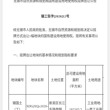
无锡市自然资源和规划局国有建设用地使用权挂牌出让公告
锡工告字
[2026]12号
经无锡市人民政府批准，无锡市自然资源和规划局决定以
挂
牌
方式出让
1
幅地块的国有建设用地使用权。现将有关事项公
告如下：
一、
挂牌
出让地块的基本情况和规划指标要求
总可建设用地
地块编号
地块名称
土地位置
面积
土地用途
容
（平方米）
锡国土
新吴区长江
工业用地
-
XDG(XQ)-2026-
（工）
东路南侧、
182165.5
一类工业用
≥