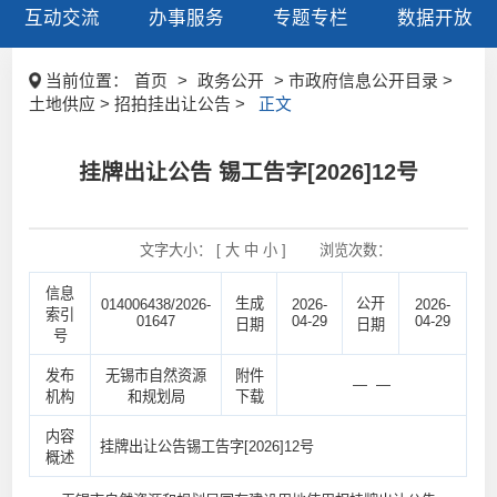
互动交流
办事服务
专题专栏
数据开放
当前位置：
首页
>
政务公开
> 市政府信息公开目录 >
土地供应 > 招拍挂出让公告 >
正文
挂牌出让公告 锡工告字[2026]12号
文字大小： [
大
中
小
]
浏览次数：
信息
生成
公开
014006438/2026-
2026-
2026-
索引
01647
04-29
04-29
日期
日期
号
发布
无锡市自然资源
附件
— —
机构
和规划局
下载
内容
挂牌出让公告锡工告字[2026]12号
概述