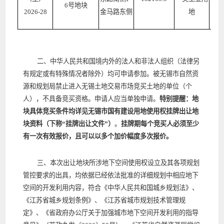
6号地块
2026-28
金马路东侧
地
二、中华人民共和国境内外的法人和非法人组织（法律另
有规定或有特殊情况者除外）均可申请参加。被无锡市自然资
源和规划局禁止进入无锡土地交易市场竞买土地的单位（个
人），不具备竞买资格。申请人应当单独申请。
特别提醒：地
块具体竞买条件均详见无锡市国有建设用地使用权挂牌出让地
块资料（下称
“挂牌出让文件”）
。
挂牌期每个竞买人必须至少
有一次有效报价，且可以以多个加价幅度多次报价。
三、本次出让地块所涉地下空间使用权设立及其各项规划
管控要求的出具，均依据已经依法批准的详细规划中相应地下
空间的开发利用内容，
符合《中华人民共和国城乡规划法》、
《江苏省城乡规划条例》、《江苏省城市规划技术管理规
定》、
《省政府办公厅关于
加强
城市地下空间开发利用的指导