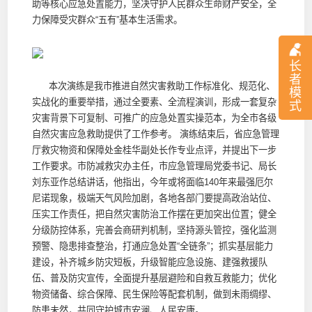
助等核心应急处置能力，坚决守护人民群众生命财产安全，全
力保障受灾群众“五有”基本生活需求。
长
者
本次演练是我市推进自然灾害救助工作标准化、规范化、
模
实战化的重要举措，通过全要素、全流程演训，形成一套复杂
式
灾害背景下可复制、可推广的应急处置实操范本，为全市各级
自然灾害应急救助提供了工作参考。 演练结束后，省应急管理
厅救灾物资和保障处金桂华副处长作专业点评，并提出下一步
工作要求。市防减救灾办主任，市应急管理局党委书记、局长
刘东亚作总结讲话，他指出，今年或将面临140年来最强厄尔
尼诺现象，极端天气风险加剧，各地各部门要提高政治站位、
压实工作责任，把自然灾害防治工作摆在更加突出位置；健全
分级防控体系，完善会商研判机制，坚持源头管控，强化监测
预警、隐患排查整治，打通应急处置“全链条”；抓实基层能力
建设，补齐城乡防灾短板，升级智能应急设施、建强救援队
伍、普及防灾宣传，全面提升基层避险和自救互救能力；优化
物资储备、综合保障、民生保险等配套机制，做到未雨绸缪、
防患未然，共同守护城市安澜、人民安康。