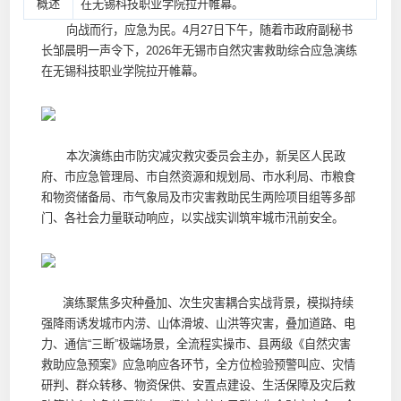
概述
在无锡科技职业学院拉开帷幕。
向战而行，应急为民。4月27日下午，随着市政府副秘书
长邹晨明一声令下，2026年无锡市自然灾害救助综合应急演练
在无锡科技职业学院拉开帷幕。
本次演练由市防灾减灾救灾委员会主办，新吴区人民政
府、市应急管理局、市自然资源和规划局、市水利局、市粮食
和物资储备局、市气象局及市灾害救助民生两险项目组等多部
门、各社会力量联动响应，以实战实训筑牢城市汛前安全。
演练聚焦多灾种叠加、次生灾害耦合实战背景，模拟持续
强降雨诱发城市内涝、山体滑坡、山洪等灾害，叠加道路、电
力、通信“三断”极端场景，全流程实操市、县两级《自然灾害
救助应急预案》应急响应各环节，全方位检验预警叫应、灾情
研判、群众转移、物资保供、安置点建设、生活保障及灾后救