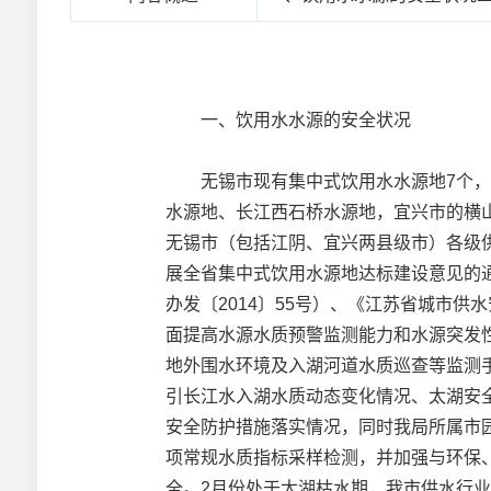
一、饮用水水源的安全状况
无锡市现有集中式饮用水水源地7个，均
水源地、长江西石桥水源地，宜兴市的横
无锡市（包括江阴、宜兴两县级市）各级
展全省集中式饮用水源地达标建设意见的通
办发〔2014〕55号）、《江苏省城市
面提高水源水质预警监测能力和水源突发
地外围水环境及入湖河道水质巡查等监测
引长江水入湖水质动态变化情况、太湖安
安全防护措施落实情况，同时我局所属市园
项常规水质指标采样检测，并加强与环保
全。2月份处于太湖枯水期，我市供水行