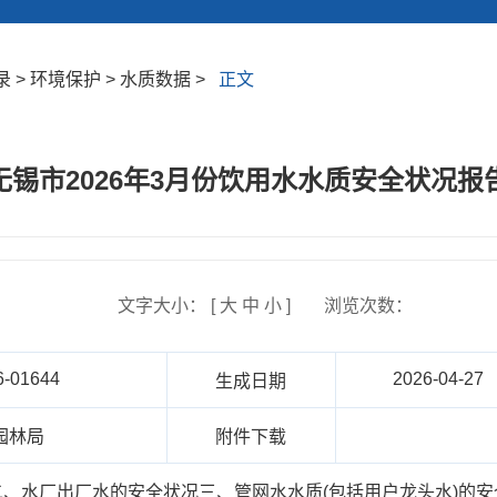
> 环境保护 > 水质数据 >
正文
无锡市2026年3月份饮用水水质安全状况报
文字大小： [
大
中
小
]
浏览次数：
6-01644
2026-04-27
生成日期
园林局
附件下载
、水厂出厂水的安全状况三、管网水水质(包括用户龙头水)的安