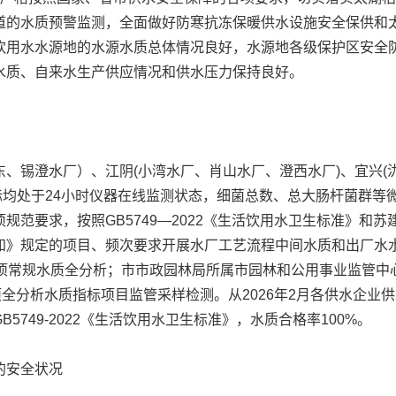
道的水质预警监测，全面做好防寒抗冻保暖供水设施安全保供和
饮用水水源地的水源水质总体情况良好，水源地各级保护区安全
水质、自来水生产供应情况和供水压力保持良好。
锡澄水厂）、江阴(小湾水厂、肖山水厂、澄西水厂)、宜兴(
标均处于24小时仪器在线监测状态，细菌总数、总大肠杆菌群等
范要求，按照GB5749—2022《生活饮用水卫生标准》和苏建
知》规定的项目、频次要求开展水厂工艺流程中间水质和出厂水水
7项常规水质全分析；市市政园林局所属市园林和公用事业监管中
项全分析水质指标项目监管采样检测。从2026年2月各供水企业
749-2022《生活饮用水卫生标准》，水质合格率100%。
的安全状况