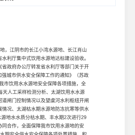
地，江阴市的长江小湾水源地、长江肖山
省水利厅集中式饮用水源地达标建设验收。
《省政府办公厅转发省水利厅等部门关于开
实加强城市供水安全保障工作的通知》（苏政
实我市饮用水水源地安全保障各项措施，全
每天人工采样检测分析、太湖饮用水水源
河道闸门控制情况以及望虞河水利枢纽开闸
展情况、太湖枯水期水源地防冻抗寒等供水
源地水水质分枯水期、丰水期2次进行29
协同合作，全面保障我市饮用水源地的安
枯水期安全供水安全保障各项处置措施，积