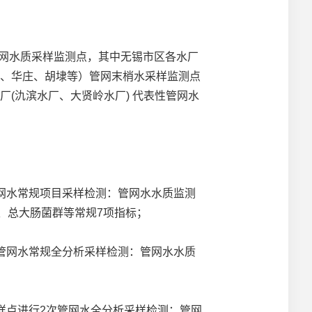
管网水质采样监测点，其中无锡市区各水厂
安、华庄、胡埭等）管网末梢水采样监测点
厂(氿滨水厂、大贤岭水厂) 代表性管网水
网水常规项目采样检测：管网水水质监测
数、总大肠菌群等常规7项指标；
管网水常规全分析采样检测：管网水水质
点进行2次管网水全分析采样检测：管网