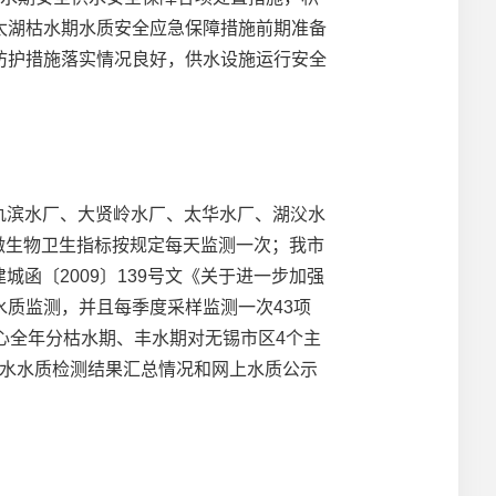
太湖枯水期水质安全应急保障措施前期准备
防护措施落实情况良好，供水设施运行安全
氿滨水厂、大贤岭水厂、太华水厂、湖㳇水
微生物卫生指标按规定每天监测一次；我市
城函〔2009〕139号文《关于进一步加强
质监测，并且每季度采样监测一次43项
心全年分枯水期、丰水期对无锡市区4个主
供水水质检测结果汇总情况和网上水质公示