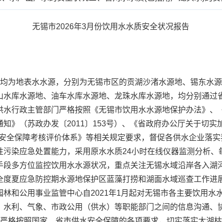
无锡市2026年3月份饮用水水质安全状况报告
为地表水水源，分别为无锡市区的贡湖沙渚水源地、锡东水源
山水库水源地、油车水库水源地、龙珠水库水源地，均分别通过
供水行政主管部门严格按照《无锡市饮用水水源地保护办法》、
知》（苏政办发〔2011〕153号）、《省政府办公厅关于切
供水安全保障考核评价体系》等相关规定要求，督促各供水企业落
性污染应急处置能力，采用原水水质24小时在线仪器监测分析、
手段多方位监控饮用水水源状况，重点关注无锡水域沿岸各入湖
全度夏应急防控期水源地保护区蓝藻打捞和湖面水域巡查工作进
林和公用事业监管中心自2021年1月起对无锡市各主要饮用水水
、水利、气象、市政公用（供水）等职能部门之间的信息沟通、
业严格按照国家、省市供水安全保障的各项要求，切实落实太湖