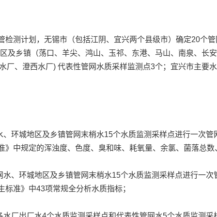
管检测计划，无锡市（包括江阴、宜兴两个县级市）确定20个
地区及乡镇（荡口、羊尖、鸿山、玉祁、东港、马山、南泉、长
水厂、澄西水厂) 代表性管网水质采样监测点3个；宜兴市主要水
环城地区及乡镇管网末梢水15个水质监测采样点进行一次管
卫生标准》中规定的浑浊度、色度、臭和味、耗氧量、余氯、菌落总
、环城地区及乡镇管网末梢水15个水质监测采样点进行一次
水卫生标准》中43项常规全分析水质指标；
厂出厂水4个水质监测采样点和代表性管网水5个水质监测采样