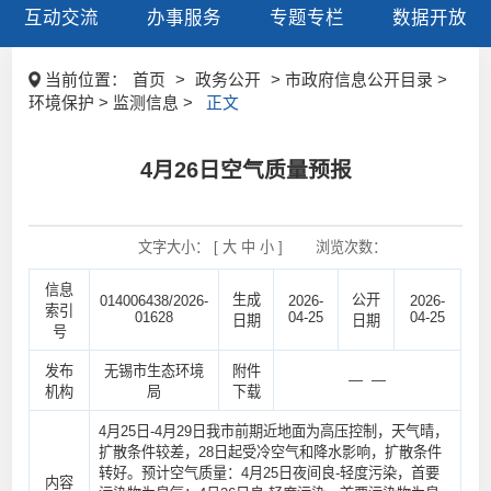
互动交流
办事服务
专题专栏
数据开放
当前位置：
首页
>
政务公开
> 市政府信息公开目录 >
环境保护 > 监测信息 >
正文
4月26日空气质量预报
文字大小： [
大
中
小
]
浏览次数：
信息
生成
公开
014006438/2026-
2026-
2026-
索引
01628
04-25
04-25
日期
日期
号
发布
无锡市生态环境
附件
— —
机构
局
下载
4月25日-4月29日我市前期近地面为高压控制，天气晴，
扩散条件较差，28日起受冷空气和降水影响，扩散条件
转好。预计空气质量：4月25日夜间良-轻度污染，首要
内容