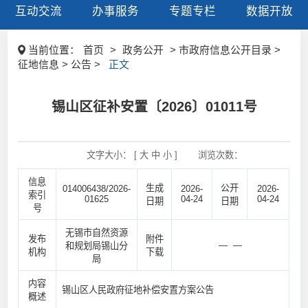
互动交流
办事服务
专题专栏
数据开放
当前位置：
首页
>
政务公开
> 市政府信息公开目录 >
征地信息 > 公告 >
正文
锡山区征补安置〔2026〕01011号
文字大小： [
大
中
小
]
浏览次数：
信息
生成
公开
014006438/2026-
2026-
2026-
索引
01625
04-24
04-24
日期
日期
号
无锡市自然资源
发布
附件
— —
和规划局锡山分
机构
下载
局
内容
锡山区人民政府征地补偿安置方案公告
概述