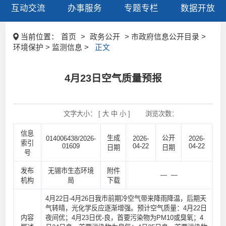
互动交流
办事服务
专题专栏
数据开放
当前位置：
首页
>
政务公开
> 市政府信息公开目录 >
环境保护 > 监测信息 >
正文
4月23日空气质量预报
文字大小： [
大
中
小
]
浏览次数：
信息
生成
公开
014006438/2026-
2026-
2026-
索引
01609
04-22
04-22
日期
日期
号
发布
无锡市生态环境
附件
— —
机构
局
下载
4月22日-4月26日我市前期冷空气带来降雨降温，后期天
气转晴，光化学反应逐渐增强。预计空气质量：4月22日
内容
夜间优；4月23日优-良，首要污染物为PM10或臭氧；4