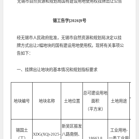
无锡市自然资源和规划局国有建设用地使用权挂牌出让公告
锡工告字
[2026]9号
经无锡市人民政府批准，无锡市自然资源和规划局决定以
挂
牌
方式出让
2
幅地块的国有建设用地使用权。现将有关事项公
告如下：
一、
挂牌
出让地块的基本情况和规划指标要求
总可建设用地
地块编号
地块名称
土地位置
面积
土地用途
容
（平方米）
新吴区振发
锡国土
工业用地
-
XDG(XQ)-2025-
八路南侧、
（工）
18663.8
一类工业用
≥