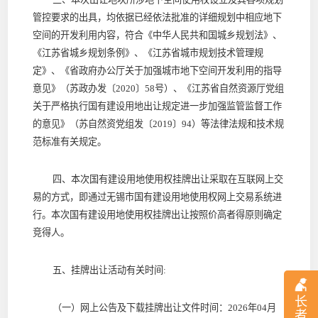
管控要求的出具，均依据已经依法批准的详细规划中相应地下
空间的开发利用内容，
符合《中华人民共和国城乡规划法》、
《江苏省城乡规划条例》、《江苏省城市规划技术管理规
定》、
《省政府办公厅关于
加强
城市地下空间开发利用的指导
意见》（苏政办发〔
2020〕58号）、《江苏省自然资源厅党组
关于严格执行国有建设用地出让规定进一步加强监管监督工作
的意见》（苏自然资党组发〔2019〕94）等法律法规和技术规
范标准有关规定。
四、本次国有建设用地使用权挂牌出让采取在互联网上交
易的方式，即通过
无锡市
国有建设用地使用权网上交易系统进
行。本次国有建设用地使用权挂牌出让按照
价高者得
原则确定
竞得人。
五、挂牌出让活动有关时间
:
长
（
一）网上公告及下载挂牌出让文件时间：
2026
年
04
月
者