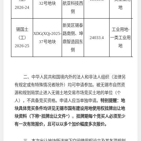
32号地块
航亚科技西
2026-24
地
侧
新吴区锡泰
锡国土
工业用地
-
XDG(XQ)-2025-
路南侧、坤
（工）
24033.4
一类工业用
≥
37号地块
鼎智造园东
2026-25
地
侧
二、中华人民共和国境内外的法人和非法人组织（法律另
有规定或有特殊情况者除外）均可申请参加。被无锡市自然资
源和规划局禁止进入无锡土地交易市场竞买土地的单位（个
人），不具备竞买资格。申请人应当单独申请。
特别提醒：地
块具体竞买条件均详见无锡市国有建设用地使用权挂牌出让地
块资料（下称
“挂牌出让文件”）
。
挂牌期每个竞买人必须至少
有一次有效报价，且可以以多个加价幅度多次报价。
三、本次出让地块所涉地下空间使用权设立及其各项规划