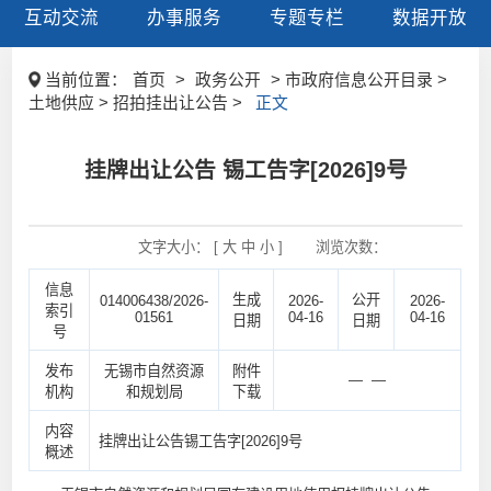
互动交流
办事服务
专题专栏
数据开放
当前位置：
首页
>
政务公开
> 市政府信息公开目录 >
土地供应 > 招拍挂出让公告 >
正文
挂牌出让公告 锡工告字[2026]9号
文字大小： [
大
中
小
]
浏览次数：
信息
生成
公开
014006438/2026-
2026-
2026-
索引
01561
04-16
04-16
日期
日期
号
发布
无锡市自然资源
附件
— —
机构
和规划局
下载
内容
挂牌出让公告锡工告字[2026]9号
概述