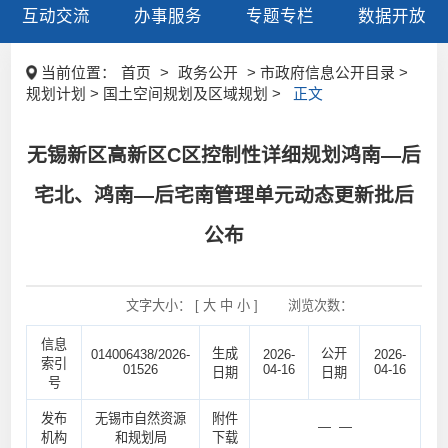
互动交流
办事服务
专题专栏
数据开放
当前位置：
首页
>
政务公开
> 市政府信息公开目录 >
规划计划 > 国土空间规划及区域规划 >
正文
无锡新区高新区C区控制性详细规划鸿南—后
宅北、鸿南—后宅南管理单元动态更新批后
公布
文字大小： [
大
中
小
]
浏览次数：
信息
生成
公开
014006438/2026-
2026-
2026-
索引
01526
04-16
04-16
日期
日期
号
发布
无锡市自然资源
附件
— —
机构
和规划局
下载