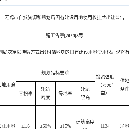
无锡市自然资源和规划局国有建设用地使用权挂牌出让公告
锡工告字
[2026]8号
划局决定以
挂牌
方式出让
4
幅地块的国有建设用地使用权。现将
规划指标要求
投资强度
供
土地用途
（万元
/
条
建筑
建筑
亩）
容积率
绿地率
密度
限高
建筑高度
工业用地
≥1.6
≤60%
≤15%
1134
净