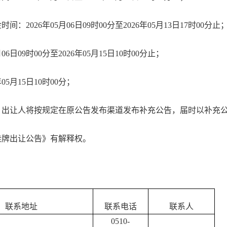
金时间：
2026
年
05
月
06
日
09
时
00
分至
2026
年
05
月
13
日
17
时
00
分
止
月
06
日
09
时
00
分至
2026
年
05
月
15
日
10
时
00
分
止
；
年
05
月
15
日
10
时
00
分
；
，出让人将按规定在原公告发布渠道发布补充公告，届时以补充
挂牌出让公告》有解释权。
联系地址
联系电话
联系人
0510-