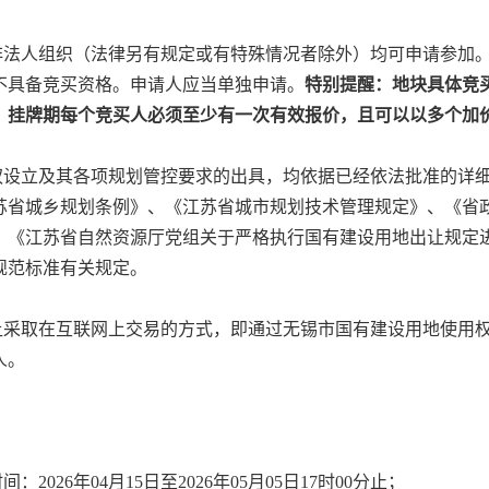
非法人组织（法律另有规定或有特殊情况者除外）均可申请参加
不具备竞买资格。申请人应当单独申请。
特别提醒：地块具体竞
。
挂牌期每个竞买人必须至少有一次有效报价，且可以以多个加
权设立及其各项规划管控要求的出具，均依据已经依法批准的详
苏省城乡规划条例》、《江苏省城市规划技术管理规定》、
《省
8号）、《江苏省自然资源厅党组关于严格执行国有建设用地出让规
术规范标准有关规定。
让采取在互联网上交易的方式，即通过
无锡市
国有建设用地使用
人。
时间：
2026
年
04
月
15
日至
2026
年
05
月
05
日
17
时
00
分止；