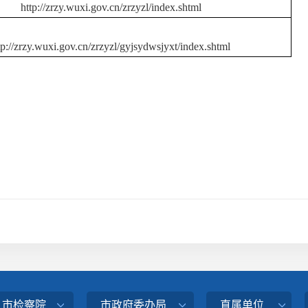
http://zrzy.wuxi.gov.cn/zrzyzl/index.shtml
tp://zrzy.wuxi.gov.cn/zrzyzl/gyjsydwsjyxt/index.shtml
、市检察院
市政府委办局
直属单位