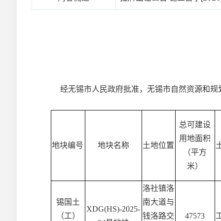
经无锡市人民政府批准，无锡市自然资源和规
总可建设
用地面积
地块编号
地块名称
土地位置
（平方
米）
洛社镇洛
锡国土
南大道与
XDG(HS)-2025-
（工）
钱洛路交
47573