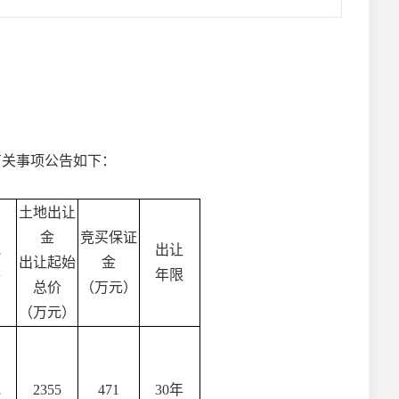
有关事项公告如下：
土地出让
金
竞买保证
地
出让
出让起始
金
件
年限
总价
（万元）
（万元）
地
2355
471
30年