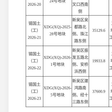
24号地块
2026-20
叉口西南
侧
新吴区吴
锡国土
XDG(XQ)-2025-
都路北
（工）
35129.6
28号地块
侧、珠江
2026-21
路东侧
新吴区振
锡国土
XDG(XQ)-2026-
发五路北
（工）
19933.8
1号地块
侧、安桥
2026-22
浜西侧
新吴区建
锡国土
XDG(XQ)-2026-
鸿路南
（工）
37600.9
5号地块
侧、经十
2026-23
三路东侧