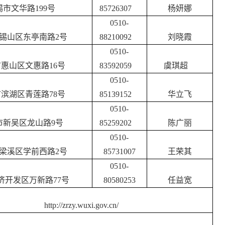
锡市文华路
199
号
85726
307
杨妍娜
0510-
锡山区东亭南路
2
号
88210092
刘晓霞
0510-
市惠山区文惠路
16
号
83592059
虞琪超
0510-
市滨湖区青莲路
78
号
85139152
华立飞
0510-
市新吴区龙山路
9号
852
59202
陈广丽
0510-
梁溪区学前西路
2号
85731007
王荣其
0510-
济开发区万新路
77号
80580253
任益宽
http://zrzy.wuxi.gov.cn/