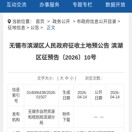
互动交流
办事服务
专题专栏
数据开放
当前位置：
首页
>
政务公开
> 市政府信息公开目录 >
征地信息 > 公告 >
正文
无锡市滨湖区人民政府征收土地预公告 滨湖
区征预告〔2026〕10号
文字大小： [
大
中
小
]
浏览次数：
信息
生成
公开
014006438/2026-
2026-
2026-
索引
01507
04-14
04-14
日期
日期
号
无锡市自然资源
发布
附件
— —
和规划局滨湖分
机构
下载
局