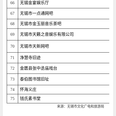
66
无锡金宴娱乐厅
67
无锡市一点通网吧
68
无锡市金玉丽音乐茶吧
69
无锡市天籁之音娱乐有限公司
70
无锡市天新网吧
71
净慧寺旧迹
72
金匮县张中丞庙戏台
73
泰伯图书馆旧址
74
怀海义庄
75
钱氏素书堂
来源：无锡市文化广电和旅游局