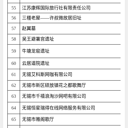
55
江苏康辉国际旅行社有限责任公司
56
三橿老屋——许叔微故居旧址
57
赵翼墓
58
吴王避暑宫遗址
59
牛塘龙窑遗址
60
云居道院遗址
61
无锡艾科斯网咖有限公司
62
无锡市新区硕放镇花之都歌舞厅
63
无锡市千禧浪淘沙网吧有限公司
64
无锡恒星瑞得在线网络服务有限公司
65
无锡市雅阁歌厅