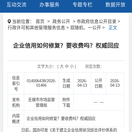
互动交流
办事服务
专题专栏
数据开放
当前位置：
首页
>
政务公开
> 市政府信息公开目录 >
行政许可和其他管理服务信息 > 双随机、一公开 >
正文
企业信用如何修复？要收费吗？权威回应
文字大小： [
大
中
小
]
浏览次数：
信息
生成
公开
014006438/2026-
2026-
2026-
索引
01466
04-13
04-13
日期
日期
号
发布
无锡市市场监督
附件
— —
机构
管理局
下载
内容
企业信用如何修复？要收费吗？权威回应
概述
日前，国办印发《关于建立企业信用状况综合评价体系的