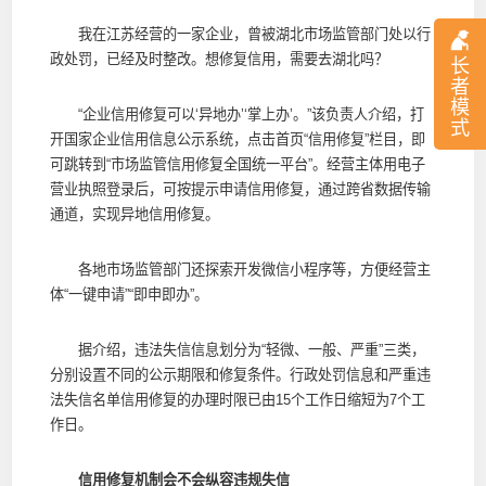
我在江苏经营的一家企业，曾被湖北市场监管部门处以行
政处罚，已经及时整改。想修复信用，需要去湖北吗？
长
者
模
“企业信用修复可以‘异地办’‘掌上办’。”该负责人介绍，打
式
开国家企业信用信息公示系统，点击首页“信用修复”栏目，即
可跳转到“市场监管信用修复全国统一平台”。经营主体用电子
营业执照登录后，可按提示申请信用修复，通过跨省数据传输
通道，实现异地信用修复。
各地市场监管部门还探索开发微信小程序等，方便经营主
体“一键申请”“即申即办”。
据介绍，违法失信信息划分为“轻微、一般、严重”三类，
分别设置不同的公示期限和修复条件。行政处罚信息和严重违
法失信名单信用修复的办理时限已由15个工作日缩短为7个工
作日。
信用修复机制会不会纵容违规失信