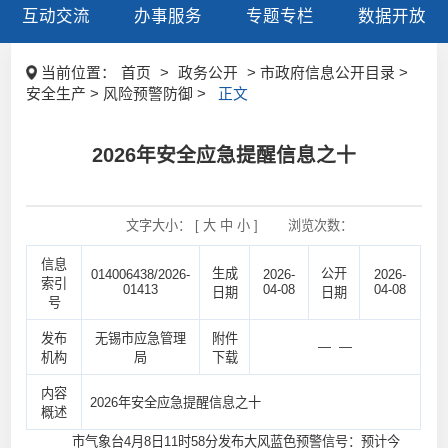
互动交流
办事服务
专题专栏
数据开放
当前位置：
首页
>
政务公开
> 市政府信息公开目录 >
安全生产 > 风险预警防御 >
正文
2026年安全应急提醒信息之十
文字大小： [
大
中
小
]
浏览次数：
信息
生成
公开
014006438/2026-
2026-
2026-
索引
01413
04-08
04-08
日期
日期
号
发布
无锡市应急管理
附件
— —
机构
局
下载
内容
2026年安全应急提醒信息之十
概述
市气象台4月8日11时58分发布大风蓝色预警信号：预计今