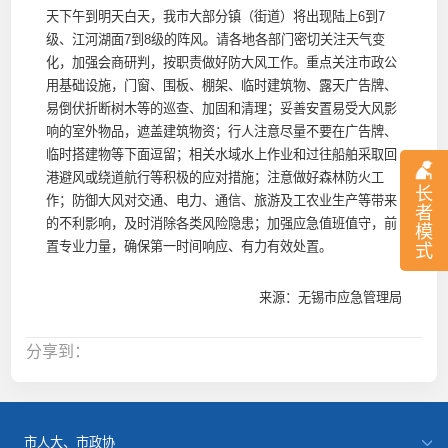
天下午到明天白天，我市大部分镇（街道）将出现陆上6到7
级、江河湖面7到8级的阵风。请各地各部门密切关注天气变
化，加强会商研判，按职责做好防大风工作。重点关注市政公
用基础设施，门窗、围板、棚架、临时建筑物、露天广告牌、
易倒伏折断树木等的巡查、加固和清理；妥善安置易受大风影
响的室外物品，遮盖建筑物资；行人注意尽量不要在广告牌、
临时搭建物等下面逗留；相关水域水上作业和过往船舶采取回
港避风或绕道航行等积极的应对措施；注意做好森林防火工
长
作；防御大风对交通、电力、通信、旅游及工农业生产等带来
者
的不利影响，及时消除各类风险隐患；加强应急值班值守，前
模
置专业力量，确保第一时间响应、有力有效处置。
式
来源：无锡市应急管理局
分享到：
市人大、市政协