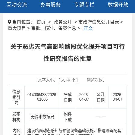
互动交流
办事服务
专题专栏
数据开放
当前位置：
首页
>
政务公开
> 市政府信息公开目录 >
重大项目 > 审批、核准、备案信息 >
正文
关于恶劣天气高影响路段优化提升项目可行
性研究报告的批复
文字大小： [
大
中
小
]
浏览次数：
信息
生成
公开
014006438/2026-
2026-
2026-
索引
01686
04-07
04-07
日期
日期
号
发布
附件
— —
无锡市数据局
机构
下载
内容
建设路面动态感知与预警设备基础设施、搭建设备配套