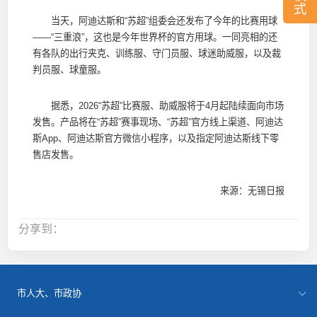
式
当天，阿迪达斯和“苏超”组委会还发布了今年的比赛用球
——“三重浪”，这也是今年世界杯的官方用球。一同亮相的还
有各队的出行夹克、训练服、守门员服、球迷助威服，以及裁
判员服、球童服。
据悉，2026“苏超”比赛服、助威服将于4月起陆续面向市场
发售。产品将在“苏超”赛事现场、“苏超”官方线上渠道、阿迪达
斯App、阿迪达斯官方微信小程序，以及指定阿迪达斯线下零
售店发售。
来源：无锡日报
分享到：
市人大、市政协