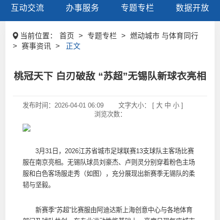
互动交流
办事服务
专题专栏
数据开放
当前位置：
首页
>
专题专栏
>
燃动城市 与体育同行
>
赛事资讯
>
正文
桃冠天下 白刃破敌 “苏超”无锡队新球衣亮相
发布时间：
2026-04-01 06:09
文字大小： [
大
中
小
]
浏览次数：
3月31日，2026江苏省城市足球联赛13支球队主客场比赛
服在南京亮相。无锡队球员刘豪杰、卢则灵分别穿着粉色主场
服和白色客场服走秀（如图），充分展现出新赛季无锡队的柔
韧与坚毅。
新赛季“苏超”比赛服由阿迪达斯上海创意中心与各地体育