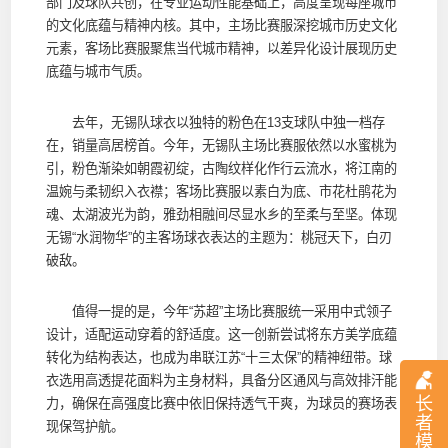
部门及球队共创，在专业运动性能基础上，高度呈现每座城市
的文化底蕴与精神内核。其中，主场比赛服深挖城市历史文化
元素，客场比赛服聚焦当代城市精神，以差异化设计展现历史
底蕴与城市气质。
去年，无锡队球衣以独特的粉色在13支球队中独一档存
在，销量高居榜首。今年，无锡队主场比赛服依然以水蜜桃为
引，粉色渐染如朝霞初绽，古陶纹样化作行云流水，将江南的
温婉与柔韧织入衣襟；客场比赛服以素白为底、市花杜鹃花为
魂、太湖波光为韵，雅劲相融间尽显水乡的至柔与至坚。体现
无锡“水润物华”的主客场球衣表达的主题为：桃冠天下，白刃
破敌。
值得一提的是，今年“苏超”主场比赛服统一采用中式领子
设计，适配运动穿着的舒适度。这一创新尝试将东方美学底蕴
转化为结构表达，也成为串联江苏“十三太保”的精神纽带。球
衣选用高透提花面料为主身材料，具备分区通风与高效排汗能
长
力，确保在高强度比赛中依旧保持透气干爽，为球员的赛场表
者
现保驾护航。
模