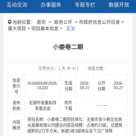
互动交流
办事服务
专题专栏
数据开放
当前位置：
首页
>
政务公开
> 市政府信息公开目录 >
重大项目 > 项目基本信息 >
正文
小娄巷二期
文字大小： [
大
中
小
]
浏览次数：
信息
生成
公开
014006438/2026-
2026-
2026-
索引
01220
03-27
03-27
日期
日期
号
发布
无锡市发展和改
附件
— —
机构
革委员会
下载
项目名称：小娄巷二期项目单位：无锡市崇小巷文化商
内容
业发展有限公司建设内容及规模：占地约13亩，总建筑
概述
面积约2万平方米，新建1栋3层商业及下沉广场等