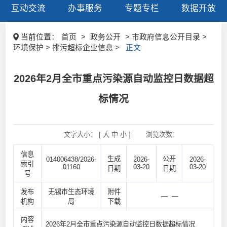
互动交流
办事服务
专题专栏
数据开放
当前位置：
首页
>
政务公开
> 市政府信息公开目录 >
环境保护 > 排污超标企业信息 >
正文
2026年2月全市重点污染源自动监控日数据超
标情况
文字大小： [
大
中
小
]
浏览次数：
信息
生成
公开
014006438/2026-
2026-
2026-
索引
01160
03-20
03-20
日期
日期
号
发布
无锡市生态环境
附件
— —
机构
局
下载
内容
2026年2月全市重点污染源自动监控日数据超标情况