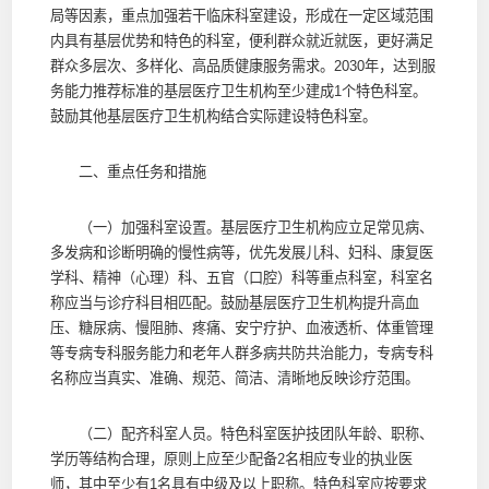
局等因素，重点加强若干临床科室建设，形成在一定区域范围
内具有基层优势和特色的科室，便利群众就近就医，更好满足
群众多层次、多样化、高品质健康服务需求。2030年，达到服
务能力推荐标准的基层医疗卫生机构至少建成1个特色科室。
鼓励其他基层医疗卫生机构结合实际建设特色科室。
二、重点任务和措施
（一）加强科室设置。基层医疗卫生机构应立足常见病、
多发病和诊断明确的慢性病等，优先发展儿科、妇科、康复医
学科、精神（心理）科、五官（口腔）科等重点科室，科室名
称应当与诊疗科目相匹配。鼓励基层医疗卫生机构提升高血
压、糖尿病、慢阻肺、疼痛、安宁疗护、血液透析、体重管理
等专病专科服务能力和老年人群多病共防共治能力，专病专科
名称应当真实、准确、规范、简洁、清晰地反映诊疗范围。
（二）配齐科室人员。特色科室医护技团队年龄、职称、
学历等结构合理，原则上应至少配备2名相应专业的执业医
师，其中至少有1名具有中级及以上职称。特色科室应按要求