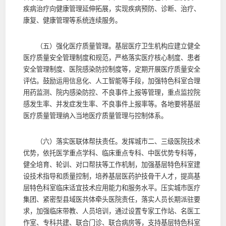
疾病治疗向健康管理延伸拓展，实现疾病预防、诊断、治疗、
康复、健康管理等系统连续服务。
（五）强化医疗质量管理。基层医疗卫生机构应建立健全
医疗质量安全管理制度和规范，严格落实医疗核心制度、患者
安全管理制度、医院感染防控制度等，定期开展医疗质量安全
评估。鼓励运用信息化、人工智能等手段，加强特色科室合理
用药监测、院内感染防控、不良事件上报等管理，重点监控院
感发生率、并发症发生率、不良事件上报率等。各地要将基层
医疗质量管理纳入当地医疗质量管理与控制体系。
（六）落实医联体帮扶责任。发挥城市二、三级医院技术
优势，依托医学重点学科、临床重点专科、中医优势专科等，
健全培育、轮训、对口帮扶等工作机制，加强基层特色科室建
设技术指导和质量控制，培养基层医药护技骨干人才，提高基
层特色科室临床适宜技术应用能力和服务水平。压实城市医疗
集团、紧密型县域医共体牵头医院责任，落实人员长期派驻要
求，加强临床带教、人员培训，通过设置专家工作站、名医工
作室、专科共建、联合门诊、联合病房等，支持基层特色科室