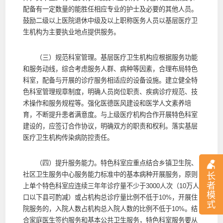
配备有一定数量的能胜任相应专业的护士及必要的其他人员。
鼓励二级以上医院退休中级及以上职称医务人员以基层医疗卫
生机构为主要执业地点提供服务。
（三）规范科室管理。基层医疗卫生机构应根据服务功能
和服务动线，综合考虑服务人群、病种等因素，合理布局特色
科室，配备与开展的诊疗服务相适应的设备设施。建立健全特
色科室管理规章制度，明确人员岗位职责、疾病诊疗规范、技
术操作和服务规程等。强化医德医风建设和医学人文素养培
育，不断提升患者满意度。与上级医疗机构合作开展特色科室
建设的，应签订合作协议，明确双方的职责和权利。落实基层
医疗卫生机构传染病防控责任。
（四）提升服务能力。特色科室应重点结合乡镇卫生院、
社区卫生服务中心服务能力标准中的基本病种开展服务，原则
长
者
上单个特色科室应连续三年年诊疗量不少于3000人次（10万人
模
口以下县可酌减）或占机构总诊疗量比例不低于10%，开展住
式
院服务的，入院人数占机构总入院人数的比例不低于10%。结
合家庭医生签约服务和基本公共卫生服务，特色科室服务要从