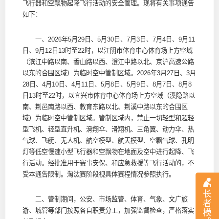
飞行器和空飘物起降飞行活动的安全管理。现将有关事项通告
如下：
一、2026年5月29日、5月30日、7月3日、7月4日、9月11
日、9月12日13时至22时，以江阴市体育中心体育场上方空域
（滨江中路以南、香山路以西、澄江中路以北、京沪高速公路
以东的合围区域）为临时空中管制区域。2026年3月27日、3月
28日、4月10日、4月11日、5月8日、5月9日、8月7日、8月8
日13时至22时，以宜兴市体育中心体育场上方空域（溪隐路以
南、荆邑南路以西、教育东路以北、荆溪中路以东的合围区
域）为临时空中管制区域。管制区域内，禁止一切轻型和超轻
型飞机、轻型直升机、滑翔伞、滑翔机、三角翼、动力伞、热
气球、飞艇、无人机、航空模型、航天模型、空飘气球、孔明
灯等低空慢速小型飞行器和空飘物在地面及空中进行起降、飞
行活动。经批准用于赛事安保、和应急救援等飞行活动的，不
受本通告限制。淘汰赛阶段视具体赛程情况参照执行。
长
二、管制期间，公安、市场监管、体育、气象、文广旅
者
游、城管等部门按照各自职责分工，加强监督检查，严格落实
模