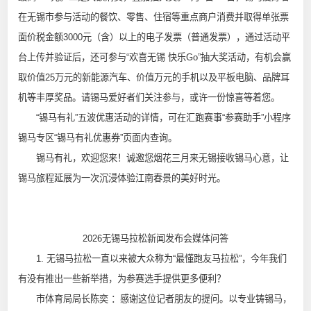
在无锡市参与活动的餐饮、零售、住宿等重点商户消费并取得单张票
面价税金额3000元（含）以上的电子发票（普通发票），通过活动平
台上传并验证后，还可参与“欢喜无锡 快乐Go”抽大奖活动，有机会赢
取价值25万元的新能源汽车、价值万元的手机以及平板电脑、品牌耳
机等丰厚奖品。请锡马爱好者们关注参与，或许一份惊喜等着您。
“锡马有礼”五波优惠活动的详情，可在汇跑赛事“参赛助手”小程序
锡马专区“锡马有礼优惠券”页面内查询。
锡马有礼，欢迎您来！诚邀您烟花三月来无锡接收锡马心意，让
锡马旅程延展为一次沉浸体验江南春景的美好时光。
2026无锡马拉松新闻发布会媒体问答
1. 无锡马拉松一直以来被大众称为“最懂跑友马拉松”，今年我们
有没有推出一些新举措，为参赛选手提供更多便利？
市体育局局长陈奕 ：感谢这位记者朋友的提问。以专业铸锡马，