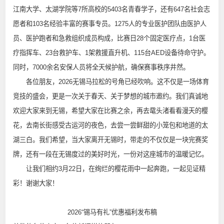
江南大学、太湖学院等7所高校的5403名青春学子，还有647名社会志
愿者和103名经验丰富的赛事专员。1275人的专业医护团队由医护人
员、医护跑者和急救组织成员构成，比赛日28个固定医疗点，1台医
疗指挥车、23台救护车、1架救援直升机、115台AED设备待命守护。
同时，7000余名安保人员将全天候护航，确保赛事秩序井然。
各位朋友，2026无锡马拉松的号角已经吹响。这不仅是一场体育
竞技的盛会，更是一次关于春天、关于梦想的城市邀约。我们真诚地
欢迎大家来到无锡，希望大家在比赛之余，再去鼋头渚看看漫天的樱
花，去南长街感受古运河的夜色，去尝一尝鲜甜的小笼包和地道的太
湖三白。我们希望，当大家离开无锡时，带走的不仅仅是一块完赛奖
牌，还有一段在无锡度过的美好时光，一份对这座城市的温暖记忆。
让我们相约3月22日，在绚烂的樱花雨中一起奔跑，一起见证精
彩！谢谢大家！
2026“锡马有礼”优惠福利发布稿