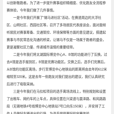
以创新敬跑者。为了进一步提升赛事组织精细度、优化跑友全流程参
赛体验，今年我们做了几件事情。
一是今年我们开展了“锡马进社区”活动，在赛道周边的大浮社
区、山明社区、西园社区等，召开了多场居民代表座谈会，面对面倾
听居民对赛事筹备、交通管控、环境保障等方面的意见建议，搭建起
赛事与市民常态化沟通的桥梁，让锡马不仅是一场属于跑者的盛会，
更是凝聚社区力量、传递城市温情的重要纽带。
二是今年我们将太湖国际博览中心A、B馆的功能进行了互换。过
去A馆是选手报到区，B馆是完赛功能区。交换之后，选手们完赛后，
从B馆的功能区离场，步行至博览中心地铁站的距离将由去年的612米
缩短至320米。这是去年一些跑友对我们提出的建议，我们认真研究
后进行了吸取采纳。
三是今年我们在马拉松项目的选手离场流线上，特别规划和设置
了出租车、网约车的上车点，具体位置在兴梁道与震泽路、和风路路
段（无锡地铁4号线博览中心地铁站7号口向东150米），并安排了工
作人员做好车辆进出的引导，为选手提供更好的完赛体验。