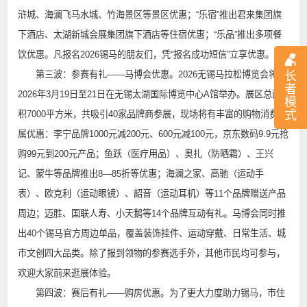
浒城、海澜飞马水城、竹海景区等景区优惠；“乐宿”推出君来集团旗
下酒店、太湖新城会展集团旗下酒店等住宿优惠；“乐品”推出多项餐
饮优惠。凡报名2026锡马的朋友们，凭“报名成功短信”立享优惠。
长
第三波：参赛有礼——马博会优惠。2026无锡马拉松博览会将于
者
2026年3月19日至21日在无锡太湖国际博览中心A馆举办。展区总面
模
式
积7000平方米，共吸引40家品牌商参展，现场将有丰富的购物消费专
属优惠：李宁品牌1000元减200元、600元减100元，京东数码9.9元抢
购99元到200元产品；鱼跃（医疗用品）、奥扎（防晒霜）、王兴
记、蒙牛等品牌推出8—85折等优惠；海澜之家、高驰（运动手
表）、欧克利（运动眼镜）、韶音（运动耳机）等11个品牌赠送产品
周边；迈胜、国联人寿、小天鹅等14个品牌互动有礼。马博会同时推
出40个锡马官方周边单品，覆盖装饰挂件、运动穿戴、日常生活、城
市文创四大品类。除了报到领物的参赛选手外，其他市民均可参与，
欢迎大家前来逛展体验。
第四波：赛后有礼——购房优惠。为了更大力度助力锡马，市住