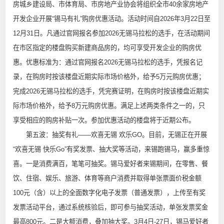
房城乡建设局、市体育局、市房地产业协会将组织全市40余家房地产
开发企业开展“锡马有礼”购房优惠活动。活动时间自2026年3月22日至
12月31日。凡通过官网报名参加2026无锡马拉松的选手，在活动期间
在市区指定的楼盘购买新建商品房的，均可享受开发企业的购房优
惠。优惠标准为：通过官网报名2026无锡马拉松的选手，凭报名记
录，在购房时按该楼盘近期实际市场价格外，给予5万元购房优惠；
完成2026无锡马拉松的选手，凭完赛证明，在购房时按该楼盘近期实
际市场价格外，给予8万元购房优惠。满足上述两类条件之一的，只
享受相应的购房补贴一次。参加优惠活动的楼盘将于近期公布。
第五波：抽奖有礼——欢喜无锡 欢乐GO。目前，无锡正在开展
“欢喜无锡 快乐Go”有奖发票、抽大奖等活动，来锡跑锡马，赢多重惊
喜。一是消费满百，笔笔可抽奖。锡马爱好者来锡期间，在零售、餐
饮、住宿、娱乐、旅游、体育等商户消费并取得单张票面价税金额
100元（含）以上的全面数字化电子发票（普通发票），上传至有奖
发票活动平台，通过系统核验后，即可参与抽奖活动，单张发票奖金
最高800元。二是大额消费，叠加抽大奖。3月4日-27日，锡马爱好者