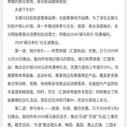
尊敬的各位来宾，各位新闻媒体朋友：
大家下午好！
无锡马拉松既是赛事品牌，也是赛事经济品牌。为了深化无锡马
拉松IP核心价值，进一步推动体育与文化、旅游、商业深度融合，充
分释放赛事对消费的拉动潜力，将推出2026“锡马有礼”优惠福利。
2026“锡马有礼”分五波推出。
第一波：相识有礼——有赞商城（汇跑有品）优惠。已于2025年
12月20日推出。面向所有相识锡马的朋友，锡马有赞商城（汇跑有
品）推出总价值1000元的优惠券礼包，优惠力度较上年提升25%。优
惠聚焦体育装备、运动补给、赛事周边及赛事限定产品，覆盖更多跑
者日常训练、竞赛、休闲等多场景运动消费需求，全面提升产品供给
丰富度和精准度。同时，京东（汇跑体育服务专营店）同样推出了购
装备赠纪念礼活动，现在还在持续开展中，欢迎大家线上关注。
第二波：参与有礼——旅游、住宿、餐饮优惠。已于2026年1月4
日推出。面向所有2026锡马报名选手，推出“乐游”“乐宿”“乐品”三重优
惠。截至目前，“乐游”推出鼋头渚、梅园、蠡园、惠山古镇、三国水