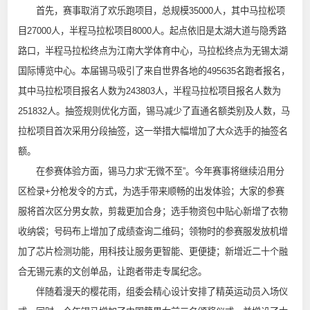
首先，赛事取消了欢乐跑项目，总规模35000人，其中马拉松项
目27000人，半程马拉松项目8000人。起点依旧是太湖大道与隐秀路
路口，半程马拉松终点为江南大学体育中心，马拉松终点为无锡太湖
国际博览中心。本届锡马吸引了来自世界各地的495635名跑者报名，
其中马拉松项目报名人数为243803人，半程马拉松项目报名人数为
251832人。抽签规则优化方面，锡马减少了直通名额类别及人数，马
拉松项目首次采用分段抽签，这一举措大幅增加了大众选手的抽签名
额。
在参赛体验方面，锡马力求“无微不至”。今年赛事将继续沿用分
区检录+分枪发令的方式，为选手带来顺畅的出发体验；大家的参赛
服将首次区分男女款，剪裁更加合身；选手物资包中贴心新增了衣物
收纳袋；号码布上增加了成绩查询二维码；领物时的参赛服发放机增
加了芯片检测功能，用科技让服务更智能、更便捷；新增近二十个融
合无锡元素的文创单品，让跑者带走专属纪念。
伴随着漫天的樱花雨，组委会精心设计安排了精英运动员入场仪