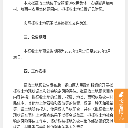
本次
拟
征收土地位于
安镇街道农民集体，安镇街道胶南
村、胶西村农民集体范围内，
拟征收土地位置详见附图。
实际征收土地范围以最终批准文件为准。
三、公告期限
本征收土地预公告期限为2026
年
3
月
17
日至2026
年
3
月
30
日。
四、工作安排
征收土地预公告发布后，锡山区人民政府将组织开展拟
征收土地现状调查和社会稳定风险评估。拟征收土地现状调查
内容包括：拟征收土地的位置、权属、地类、面积以及农村村
长
民住宅、其他地上附着物和青苗等的位置、权属、种类和数量
者
等。请土地所有权人、使用权人予以配合，并在《拟征收土地
模
现状调查表》上对调查结果予以签名或盖章。拟征收土地社会
式
稳定风险评估工作中，将听取被征地的农村集体经济组织及其
成员、村民委员会和其他利害关系人的意见。