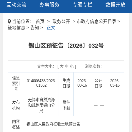
互动交流
办事服务
专题专栏
数据开放
当前位置：
首页
>
政务公开
> 市政府信息公开目录 >
征地信息 > 告知 >
正文
锡山区预征告〔2026〕032号
文字大小： [
大
中
小
]
浏览次数：
信息
生成
公开
014006438/2026-
2026-
2026-
索引
01562
03-16
03-16
日期
日期
号
无锡市自然资源
发布
附件
— —
和规划局锡山分
机构
下载
局
内容
锡山区人民政府征收土地预公告
概述