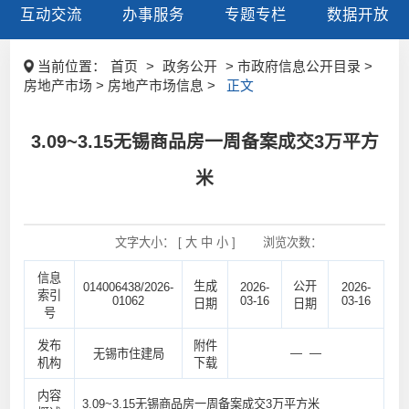
互动交流
办事服务
专题专栏
数据开放
当前位置：
首页
>
政务公开
> 市政府信息公开目录 >
房地产市场 > 房地产市场信息 >
正文
3.09~3.15无锡商品房一周备案成交3万平方
米
文字大小： [
大
中
小
]
浏览次数：
信息
生成
公开
014006438/2026-
2026-
2026-
索引
01062
03-16
03-16
日期
日期
号
发布
附件
— —
无锡市住建局
机构
下载
内容
3.09~3.15无锡商品房一周备案成交3万平方米