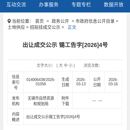
互动交流
办事服务
专题专栏
数据开放
当前位置：
首页
>
政务公开
> 市政府信息公开目录 >
土地供应 > 招拍挂成交公示 >
正文
出让成交公示 锡工告字[2026]4号
文字大小： [
大
中
小
]
浏览次数：
信息
生成
公开
014006438/2026-
2026-
2026-
索引
01058
03-13
03-16
日期
日期
号
发布
无锡市自然资源
附件
— —
机构
和规划局
下载
内容
出让成交公示锡工告字[2026]4号
概述