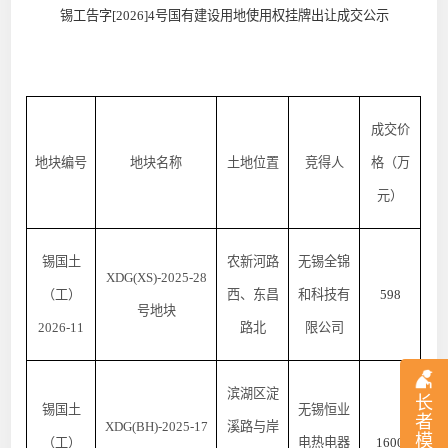
锡工告字
[2026]4号
国有建设用地使用权挂牌出让成交公示
成交价
地块编号
地块名称
土地位置
竞得人
格（万
元）
锡国土
农新河路
无锡全锦
XDG(XS)-2025-28
（工）
西、东昌
和科技有
598
号地块
2026-11
路北
限公司
滨湖区淀
长
锡国土
无锡恒业
者
XDG(BH)-2025-17
溪路与岸
模
（工）
电热电器
1600