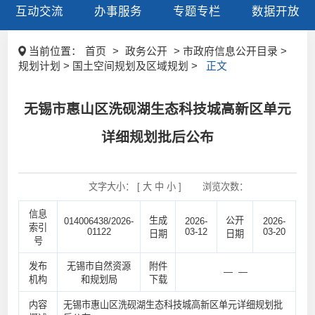
互动交流
办事服务
专题专栏
数据开放
当前位置：
首页
>
政务公开
> 市政府信息公开目录 >
规划计划 > 国土空间规划及区域规划 >
正文
无锡市惠山区洗砚湖生态科技城高新区单元
详细规划批后公布
文字大小： [
大
中
小
]
浏览次数：
信息
生成
公开
014006438/2026-
2026-
2026-
索引
01122
03-12
03-20
日期
日期
号
发布
无锡市自然资源
附件
— —
机构
和规划局
下载
内容
无锡市惠山区洗砚湖生态科技城高新区单元详细规划批