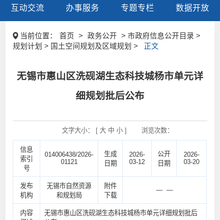
互动交流
办事服务
专题专栏
数据开放
当前位置：
首页
>
政务公开
> 市政府信息公开目录 >
规划计划 > 国土空间规划及区域规划 >
正文
无锡市惠山区洗砚湖生态科技城杨市单元详
细规划批后公布
文字大小： [
大
中
小
]
浏览次数：
信息
生成
公开
014006438/2026-
2026-
2026-
索引
01121
03-12
03-20
日期
日期
号
发布
无锡市自然资源
附件
— —
机构
和规划局
下载
内容
无锡市惠山区洗砚湖生态科技城杨市单元详细规划批后