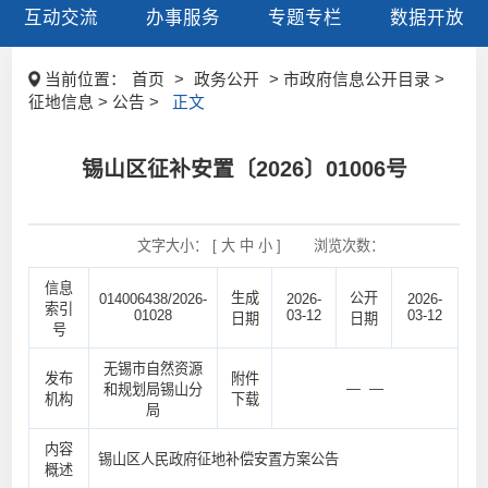
互动交流
办事服务
专题专栏
数据开放
当前位置：
首页
>
政务公开
> 市政府信息公开目录 >
征地信息 > 公告 >
正文
锡山区征补安置〔2026〕01006号
文字大小： [
大
中
小
]
浏览次数：
信息
生成
公开
014006438/2026-
2026-
2026-
索引
01028
03-12
03-12
日期
日期
号
无锡市自然资源
发布
附件
— —
和规划局锡山分
机构
下载
局
内容
锡山区人民政府征地补偿安置方案公告
概述