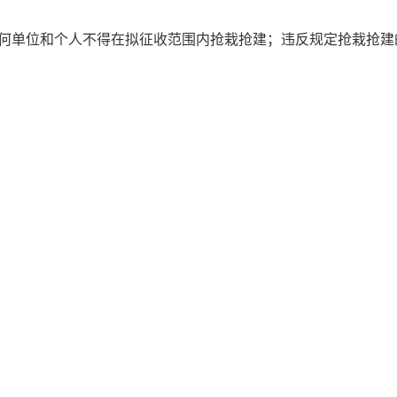
任何单位和个人不得在拟征收范围内抢栽抢建；违反规定抢栽