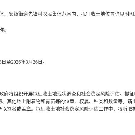
体、安镇街道先锋村农民集体范围内，
拟征收土地位置详见附图
准。
3
日至2026
年
3
月
26
日。
政府将组织开展拟征收土地现状调查和社会稳定风险评估。拟征
宅、其他地上附着物和青苗等的位置、权属、种类和数量等。请
予以签名或盖章。拟征收土地社会稳定风险评估工作中，将听取