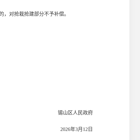
抢建的，对抢栽抢建部分不予补偿。
锡山区人民政府
2026
年
3
月
12
日