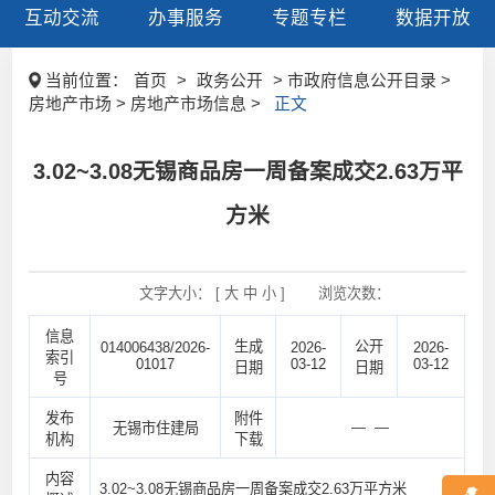
互动交流
办事服务
专题专栏
数据开放
当前位置：
首页
>
政务公开
> 市政府信息公开目录 >
房地产市场 > 房地产市场信息 >
正文
3.02~3.08无锡商品房一周备案成交2.63万平
方米
文字大小： [
大
中
小
]
浏览次数：
信息
生成
公开
014006438/2026-
2026-
2026-
索引
01017
03-12
03-12
日期
日期
号
发布
附件
— —
无锡市住建局
机构
下载
内容
3.02~3.08无锡商品房一周备案成交2.63万平方米