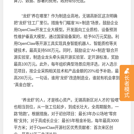
算力、数据、部署的费用，政府帮你兜底。
“龙虾”养在哪里？作为制造业高地，无锡高新区这次明确
把“龙虾”往工厂里引。措施专门瞄准“AI+制造”场景，鼓励企业
用OpenClaw开发工业大模型。开发面向工业质检、设备预测
性维护垂直大模型，通过国家级备案的，给予50万元奖励。利
用OpenClaw等开源工具实现具身智能机器人、智能质检等关
键技术，最高支持500万元。同时，鼓励设立“AI+制造”联合开
源实验室，制造业龙头牵头搞开源实验室、定开源标准，奖励
最高100万元。此外，每年组织典型场景应用评选，对入选示
范项目，按企业采购相关技术和产品金额的20%给予补助，最
长
高200万元。一句话，谁用“龙虾”改造制造业，谁就有机会拿到
者
“真金白银”。
模
式
“养龙虾”的人，才是核心资产。无锡高新区对人才的“投喂”
也相当到位，从一张工位起步，到成长壮大，全周期服务，一
路“陪跑”。根据措施，对于初创项目：最长3年办公场地“零房
租”支持；对于高成长企业：最长5年租金补贴，每年最高3000
平方米；对于OpenClaw开源社区优秀贡献者：首次来区创