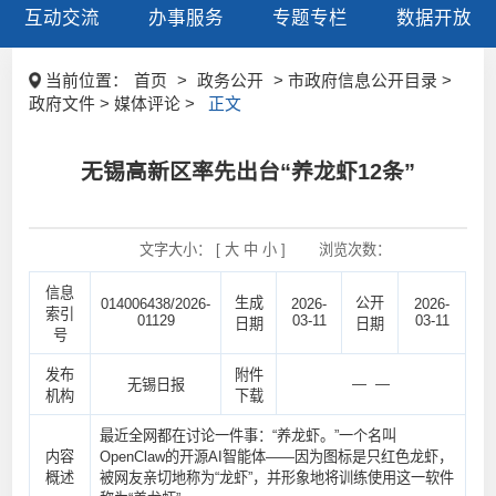
互动交流
办事服务
专题专栏
数据开放
当前位置：
首页
>
政务公开
> 市政府信息公开目录 >
政府文件 > 媒体评论 >
正文
无锡高新区率先出台“养龙虾12条”
文字大小： [
大
中
小
]
浏览次数：
信息
生成
公开
014006438/2026-
2026-
2026-
索引
01129
03-11
03-11
日期
日期
号
发布
附件
— —
无锡日报
机构
下载
最近全网都在讨论一件事：“养龙虾。”一个名叫
内容
OpenClaw的开源AI智能体——因为图标是只红色龙虾，
概述
被网友亲切地称为“龙虾”，并形象地将训练使用这一软件