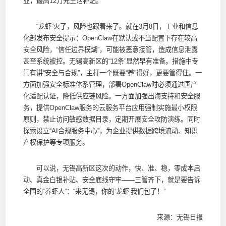
业，最高12万元生活补贴。
“龙虾”火了，风险也跟着来了。就在3月8日，工业和信息
化部发布安全提示：OpenClaw在默认或不当配置下存在较高
安全风险，“信任边界模煳”，可能被恶意接管，造成信息泄露
甚至系统被控。无锡高新区的“12条”显然早有准备。措施中专
门有讲“安全与合规”，主打一个既要“养”得好，更要管得住。一
方面加强安全标准体系管理，部署OpenClaw时必须通过国产
化适配认证，降低供应链风险。一方面加强出海支持和安全服
务，提供OpenClaw服务的云服务平台应用强制实施最小权限
原则，禁止访问敏感数据目录，定期开展安全攻防演练。同时
探索设立“AI合规服务中心”，为企业提供数据跨境流动、知识
产权保护等专项服务。
可以说，无锡高新区这次的动作，快、准、稳，零成本启
动、真金白银补贴、安全底线守牢——三管齐下，就是要告诉
全国的“养虾人”：“来无锡，你的‘龙虾’我们包了！”
来源：无锡日报