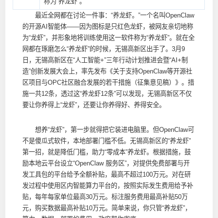
称为“养龙虾”。
最近全网都在讨论一件事：“养龙虾。”一个名叫OpenClaw
的开源AI智能体——因为图标是只红色龙虾，被网友亲切地称
为“龙虾”，并形象地将训练使用这一软件称为“养龙虾”。就在全
网都在琢磨怎么“养龙虾”的时候，无锡高新区出手了。3月9
日，无锡高新区在“人工智能+”三年行动计划推进会暨“AI+制
造”创新发展大会上，率先发布《关于支持OpenClaw等开源社
区项目与OPC社区融合发展的若干措施（征集意见稿）》。措
施一共12条，透过这“养龙虾12条”可以发现，无锡高新区不仅
要让你养得上“龙虾”，还要让你养得好、养得安全。
想养“龙虾”，第一步就得把它装进电脑里。但OpenClaw可
不是傻瓜式软件，本地部署门槛不低。无锡高新区的“养龙虾”
第一招，就是降低门槛，助力“零成本”养龙虾。根据措施，鼓
励本地云平台设立“OpenClaw 服务区”，对提供免费部署与开
发工具包的平台给予全额补贴，最高不超过100万元。对在研
发过程中使用区内智能算力平台的，按照实际发生费用给予补
贴，每年每家单位最高30万元。标注服务费用最高补贴50万
元，购买数据最高补贴10万元。简单来说，你只管“养龙虾”，