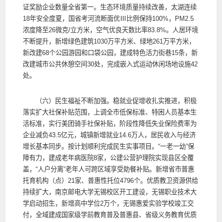
证奖励企业数量全省第一。生态环境质量持续改善，太湖连续
18年安全度夏，国省考河流断面优Ⅲ比例保持100%，PM2.5
浓度降至26微克/立方米，空气优良天数比率83.8%。人居环境
不断提升，新增绿色建筑1030万平方米、绿地261万平方米，
新改建68个公园游园和口袋公园，建成特色活力街巷15条，新
改建城市公共休憩空间30处，完成嵌入式运动休闲场地设施42
处。
（六）民生福祉不断加强。稳就业促增收扎实推进，积极
落实扩大社保补贴范围，上调全市低保标准、特困人员基本生
活标准，实行美团骑手社保补贴，阶段性降低失业保险费率为
企业减负43.5亿元，城镇新增就业14.6万人，居民收入与经济
增长基本同步。按计划顺利完成民生实事项目。“一老一幼”保
障有力，建成老年病医院8家，公建公营护理院实现县区全覆
盖，“人户分离”老年人可跨区域享受助餐补贴。新增省市普惠
托育机构（点）21家、普惠性托位4796个。优质教卫资源供给
持续扩大，南京邮电大学无锡校区开工建设，无锡职业技术大
学启动招生，新增高中学位2万个，无锡惠爱实验学校竣工交
付，全域建成国家级学前教育普及普惠县、省级义务教育优质