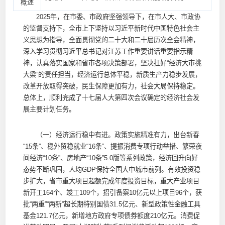
概述
2025年，在市委、市政府坚强领导下，在市人大、市政协
的监督支持下，全市上下坚持以习近平新时代中国特色社会主
义思想为指导，全面贯彻党的二十大和二十届历次全会精神，
深入学习贯彻习近平总书记对江苏工作重要讲话重要指示精
神，认真落实国家和省市各项决策部署，坚决扛好“经济大市挑
大梁”的责任担当，经济运行总体平稳，新质生产力稳步发展，
改革开放取得突破，民生保障更加有力，社会大局保持稳定。
总体上，顺利完成了十七届人大第四次会议确定的经济社会发
展主要计划任务。
（一）经济运行稳中有进。政策实施精准有力，出台新春
“15条”、稳外贸稳就业“16条”、提振消费专项行动举措、繁荣夜
间经济“10条”、房地产“10条”5.0版等系列政策，经济回升向好
态势不断巩固，人均GDP保持全国大中城市前列。有效投资稳
步扩大，省市重大项目超额完成年度投资目标，重大产业项目
新开工164个、竣工109个，招引备案10亿元以上项目96个，获
批“两重”“两新”超长期特别国债31.5亿元、新型政策性金融工具
基金121.7亿元，新增地方政府专项债券额度210亿元。消费促