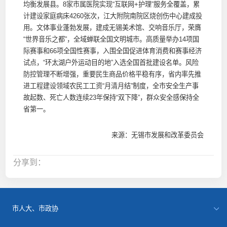
均衡发展县。8家市属医院实现“互联网+护理”服务全覆盖，累
计建设家庭病床4260张次，江大附院南院区烧创伤中心建成投
用。文体事业蓬勃发展，建成无锡美术馆、交响音乐厅，荣膺
“世界音乐之都”，全域蝉联全国文明城市。高质量举办14项国
际赛事和66项全国性赛事，入围全国促进体育消费和赛事经济
试点，“环太湖户外运动目的地”入选全国首批建设名单。风险
防控管理不断增强，重要民生商品价格平稳有序，省内率先推
进工程建设领域农民工工资“月清月结”制度，全市安全生产事
故起数、死亡人数连续23年保持“双下降”，群众安全感保持全
省第一。
来源：无锡市发展和改革委员会
分享到：
市人大、市政协