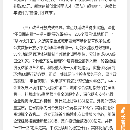
补贴3亿元，新增创新创业领军人才（团队）超400个，连续七
年被评为“最佳引才城市”。
（三）改革开放成效彰显。重点领域改革稳步实施，深化
“不见面审批”“三提三即”等改革举措，235个项目“拿地即开工”
“拿地快开工”，入选苏南重点城市要素市场化配置改革试点，
公共数据开放水平连续5年全省第一。功能区建设成效初显，
33个功能区管理体制机制全部优化调整到位，累计创成AAA级
国企31家，7个经济发达镇和5个培育镇全部列入新一轮省级经
济发达镇改革名单。积极融入统一大市场建设，实施优化营商
环境8.0版行动方案，正式上线规范涉企检查服务平台，惠企政
策实现“一平台获取”，“免申即享”政策兑现资金4.46亿元，中小
企业发展环境评估列地级市第二，城市综合信用指数保持全国
第一。挂牌成立5家民营企业金融服务点，深化落实支持小微
企业融资协调工作机制，累计发放贷款1351亿元。外资外贸稳
量提质，在省内率先出台支持外企再投资“10条”，实际使用外
资规模全省第二。成立无锡首个跨境电商公共服务中心，组织
长
全球经贸招商活动超220场、意向投资金额近600亿元。共建
者
模
“一带一路”走深走实，中欧接续班列稳定开行，实体化运行对