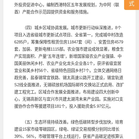
式
外投资促进中心，编制西港特区五年发展规划，为中阿（联
酋）产能合作示范园提供资金和服务措施。
（四）城乡区域协调发展。城市更新行动纵深推进，8个
项目入选省级城市更新试点项目、全省第一，完成城中村改造
6285户，筹集保障性租赁住房11847套（间）、安置住房4579
套，加装、更新电梯1115部。农业强市建设成效显著，粮食生
产实现面积、产量“五年连增”，新增国家级农业产业强镇、中
国美丽休闲乡村、农业产业化龙头企业各1个，获评省级宜居
宜业和美乡村56个、省级特色田园乡村7个。立体交通网络日
趋完善，盐泰锡常宜铁路、锡太高速公路开工建设，锡宜轨道
S2线全面推进，无锡硕放机场国际邮件交换站正式启用、改扩
建工程完工。区域合作发展全面推进，布局建设四大创新中
心，无锡高新区与宜兴市共建太湖湾未来产业园。实施对口支
援协作合作等援建项目181个，投入援助资金5.97亿元。
（五）生态环境持续改善。绿色低碳转型步伐加快，培育
建设15家市级零碳园区，绿电、绿证交易规模分别同比增长
39%、56%，市碳管理平台上线运行，获省产品碳足迹核算认