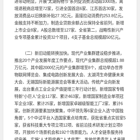
进带动明显，开展“太湖购物节”系列促消费活动超1000场，离
境退税商店增至72家，引进全国首店6家、江苏首店30家，发
放消费品以旧换新补贴27.3亿元，直接拉动消费约253.8亿元。
金融支持不断加力，制造业贷款余额占比保持全省前列，新增
上市企业8家，A股总数增至127家、全省第二，战略性新兴产
业专项基金累计投资32个项目，4支子基金总规模超50亿元。
（二）新旧动能转换加快。现代产业集群建设稳步推进，
推出20个产业发展年度工作要点，现代产业集群总规模超1.88
万亿元、其中超2000亿元的产业集群增至8个，成功举办世界
物联网博览会、集成电路创新发展大会、太湖湾生命健康未来
大会、无锡国际新能源展览会等重大活动。传统产业向新发
展，出台重点工业企业产值提增三年行动计划，新增国家专精
特新“小巨人”企业117家、累计463家，新增国家制造业单项冠
军企业3家、累计25家，新增国家卓越级智能工厂2家、累计6
家。创新资源要素加快聚集，中环领先等6家企业入选“中国独
角兽”，5个中试平台入选国家重点培育库，获批省重点实验室5
家，获省科技重大专项立项12项、省前沿技术研发计划立项8
项，开放85个场景机会和192个场景能力。人才全链条服务持
续完善，实施“人才购房券”“人才房票”，发放优秀青年人才来锡