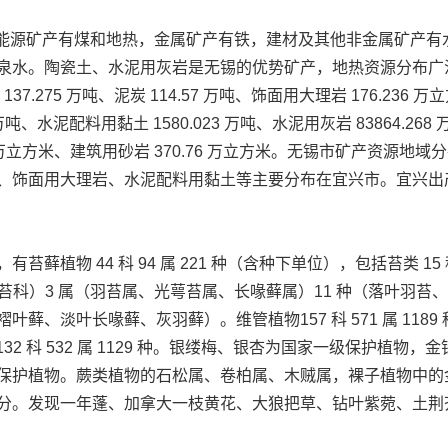
，能源矿产有煤和地热，金属矿产有铁，建材及其他非金属矿产有
泉水。陶瓷土、水泥用灰岩是无锡的优势矿产，地热资源分布广
37.275 万吨、泥炭 114.57 万吨、饰面用大理岩 176.236
万吨、水泥配料用黏土 1580.023 万吨、水泥用灰岩 83864.268 万
92 万立方米、建筑用砂岩 370.76 万立方米。无锡市矿产资
、饰面用大理岩、水泥配料用黏土等主要分布在宜兴市。宜兴出产
物 44 科 94 属 221 种（含种下单位），包括苔类 15 科 18 
萼苔科）3 属（羽苔属、光萼苔属、长喙藓属）11 种（落叶羽
淡叶长喙藓、灰羽藓）。维管植物157 科 571 属 1189 种
子植物 132 科 532 属 1129 种。银缕梅、银杏为国家一级保
保护植物。蕨类植物的石松属、卷柏属、木贼属，裸子植物中的
分。发现一年蓬、加拿大一枝黄花、大狼把草、钻叶紫菀、土荆