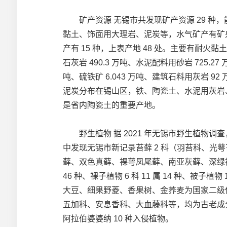
矿产资源 无锡市共发现矿产资源 29 种
黏土、饰面用大理岩、泥炭等，水气矿产有矿
产有 15 种，上表产地 48 处。主要有耐火黏土 1
石灰岩 490.3 万吨、水泥配料用砂岩 725.27 
吨、硫铁矿 6.043 万吨、建筑石料用灰岩 
泥炭分布在锡山区，铁、陶瓷土、水泥用灰岩
是省内陶瓷土的重要产地。
野生植物 据 2021 年无锡市野生植物调查，有苔藓植
中发现无锡市新记录苔藓 2 科（羽苔科、光
藓、双色真藓、裸萼凤尾藓、南亚灰藓、深绿褶叶藓、
46 种、裸子植物 6 科 11 属 14 种、被
大豆、细果野菱、香果树、金荞麦为国家二级
五加科、安息香科、大血藤科等，均为古老成
阿拉伯婆婆纳 10 种入侵植物。