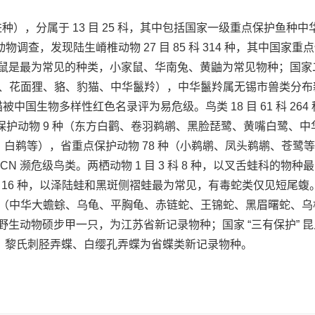
种），分属于 13 目 25 科，其中包括国家一级重点保护鱼
物调查，发现陆生嵴椎动物 27 目 85 科 314 种，其中国家重
鼠是最为常见的种类，小家鼠、华南兔、黄鼬为常见物种；国家二
猪獾、花面狸、貉、豹猫、中华鬣羚），中华鬣羚属无锡市兽类分
中国生物多样性红色名录评为易危级。鸟类 18 目 61 科 264
家一级保护动物 9 种（东方白鹳、卷羽鹈鹕、黑脸琵鹭、黄嘴白鹭
、白鹈等），省重点保护动物 78 种（小鹈鹕、凤头鹈鹕、苍鹭等
CN 濒危级鸟类。两栖动物 1 目 3 科 8 种，以叉舌蛙科的
 7 科 16 种，以泽陆蛙和黑斑侧褶蛙最为常见，有毒蛇类仅见短尾
（中华大蟾蜍、乌龟、平胸龟、赤链蛇、王锦蛇、黑眉曙蛇、乌梢蛇、
生动物硕步甲一只，为江苏省新记录物种；国家 “三有保护” 昆
弄蝶、黎氏刺胫弄蝶、白缨孔弄蝶为省蝶类新记录物种。