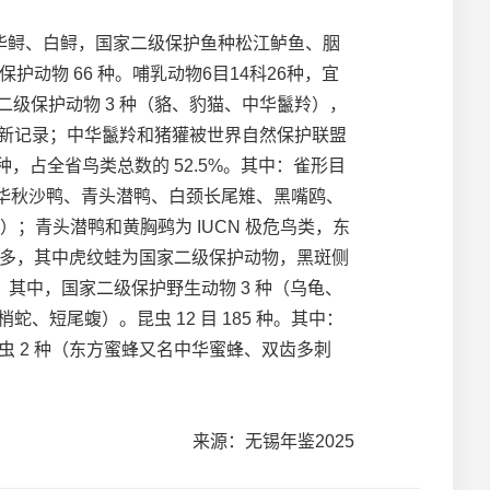
种中华鲟、白鲟，国家二级保护鱼种松江鲈鱼、胭
点保护动物 66 种。哺乳动物6目14科26种，宜
级保护动物 3 种（貉、豹猫、中华鬣羚），
布新记录；中华鬣羚和猪獾被世界自然保护联盟
 种，占全省鸟类总数的 52.5%。其中：雀形目
、中华秋沙鸭、青头潜鸭、白颈长尾雉、黑嘴鸥、
）；青头潜鸭和黄胸鹀为 IUCN 极危鸟类，东
物种最多，其中虎纹蛙为国家二级保护动物，黑斑侧
蝮。其中，国家二级保护野生动物 3 种（乌龟、
短尾蝮）。昆虫 12 目 185 种。其中：
虫 2 种（东方蜜蜂又名中华蜜蜂、双齿多刺
来源：无锡年鉴2025