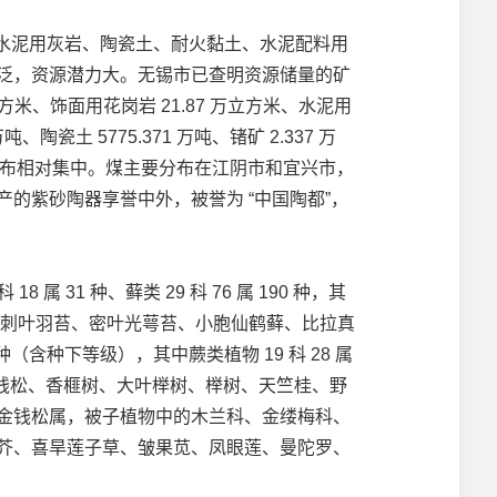
水泥用灰岩、陶瓷土、耐火黏土、水泥配料用
泛，资源潜力大。无锡市已查明资源储量的矿
 万立方米、饰面用花岗岩 21.87 万立方米、水泥用
吨、陶瓷土 5775.371 万吨、锗矿 2.337 万
源地域分布相对集中。煤主要分布在江阴市和宜兴市，
的紫砂陶器享誉中外，被誉为 “中国陶都”，
属 31 种、藓类 29 科 76 属 190 种，其
苔、刺叶羽苔、密叶光萼苔、小胞仙鹤藓、比拉真
（含种下等级），其中蕨类植物 19 科 28 属
护植物，金钱松、香榧树、大叶榉树、榉树、天竺桂、野
金钱松属，被子植物中的木兰科、金缕梅科、
芥、喜旱莲子草、皱果苋、凤眼莲、曼陀罗、