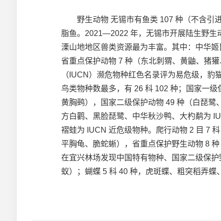
野生动物 无锡市有鱼类 107 种（不含引进
脂鱼。2021—2022 年，无锡市开展陆生野生动
溧山地地区兽类资源最为丰富。其中：中华姬
省重点保护动物 7 种（东北刺猬、黄鼬、
（IUCN）濒危物种红色名录评为易危级，豹猫被
鸟类物种数最多，有 26 科 102 种；国
黄胸鹀），国家二级保护动物 49 种（白琵鹭
方白鹳、黑脸琵鹭、中华秋沙鸭、大杓鹬为 IU
褶蛙为 IUCN 近危级物种。爬行动物 2 目
平胸龟、脆蛇蜥），省重点保护野生动物 8 种
在宜兴林场发现中国特有物种、国家二级保护野
蚁）；蝴蝶 5 科 40 种，虎斑蝶、粗突稻