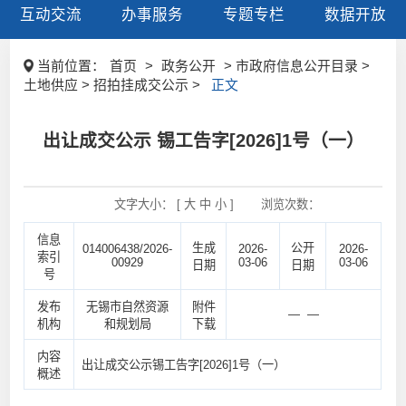
互动交流
办事服务
专题专栏
数据开放
当前位置：
首页
>
政务公开
> 市政府信息公开目录 >
土地供应 > 招拍挂成交公示 >
正文
出让成交公示 锡工告字[2026]1号（一）
文字大小： [
大
中
小
]
浏览次数：
信息
生成
公开
014006438/2026-
2026-
2026-
索引
00929
03-06
03-06
日期
日期
号
发布
无锡市自然资源
附件
— —
机构
和规划局
下载
内容
出让成交公示锡工告字[2026]1号（一）
概述