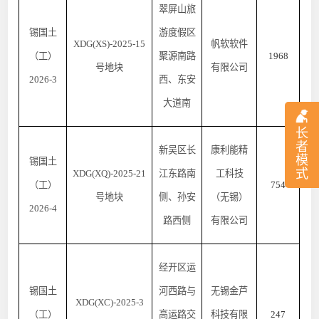
翠屏山旅
锡国土
游度假区
XDG(XS)-2025-15
帆软软件
（工）
聚源南路
1968
号地块
有限公司
2026-3
西、东安
大道南
长
者
新吴区长
康利能精
模
锡国土
式
XDG(XQ)-2025-21
江东路南
工科技
（工）
754
号地块
侧、孙安
（无锡）
2026-4
路西侧
有限公司
经开区运
锡国土
河西路与
无锡金芦
XDG(XC)-2025-3
（工）
高运路交
科技有限
247