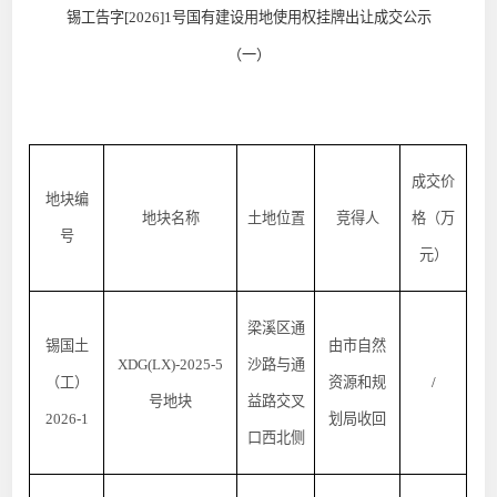
锡工告字
[2026]1号
国有建设用地使用权挂牌出让成交公示
（一）
成交价
地块编
地块名称
土地位置
竞得人
格（万
号
元）
梁溪区通
锡国土
由市自然
XDG(LX)-2025-5
沙路与通
（工）
资源和规
/
号地块
益路交叉
2026-1
划局收回
口西北侧