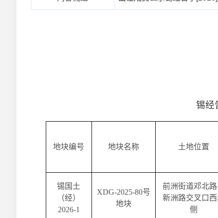
锡经
地块编号
地块名称
土地位置
锡国土
前洲街道邓北路
XDG-2025-80
号
（经）
新洲路交叉口西
地块
2026-1
侧