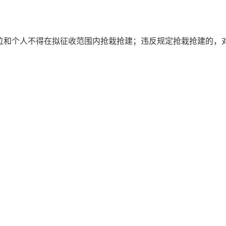
位和个人不得在拟征收范围内抢栽抢建；违反规定抢栽抢建的，
。