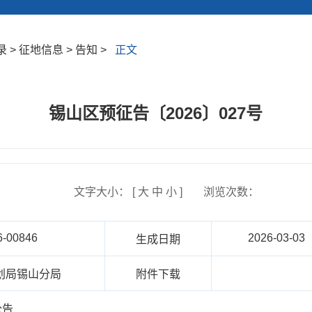
> 征地信息 > 告知 >
正文
锡山区预征告〔2026〕027号
文字大小： [
大
中
小
]
浏览次数：
6-00846
2026-03-03
生成日期
划局锡山分局
附件下载
公告