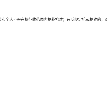
位和个人不得在拟征收范围内抢栽抢建；违反规定抢栽抢建的，
。