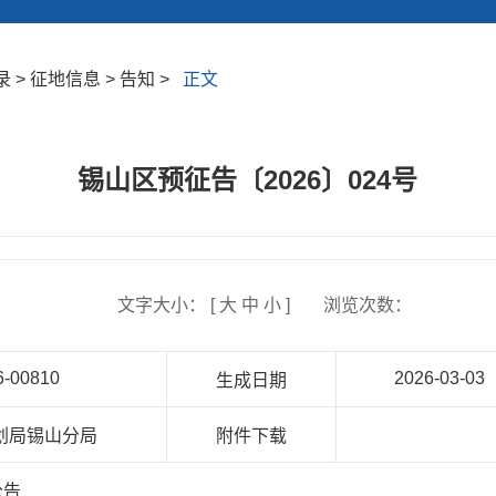
> 征地信息 > 告知 >
正文
锡山区预征告〔2026〕024号
文字大小： [
大
中
小
]
浏览次数：
6-00810
2026-03-03
生成日期
划局锡山分局
附件下载
公告