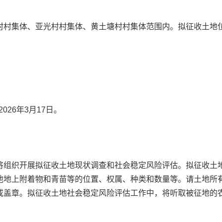
村村集体、亚光村村集体、黄土塘村村集体范围内。拟征收土地
026年3月17日。
将组织开展拟征收土地现状调查和社会稳定风险评估。拟征收土
他地上附着物和青苗等的位置、权属、种类和数量等。请土地所
或盖章。拟征收土地社会稳定风险评估工作中，将听取被征地的