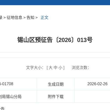
> 征地信息 > 告知 >
正文
锡山区预征告〔2026〕013号
文字大小： [
大
中
小
]
浏览次数：
6-01708
2026-02-26
生成日期
划局锡山分局
附件下载
公告