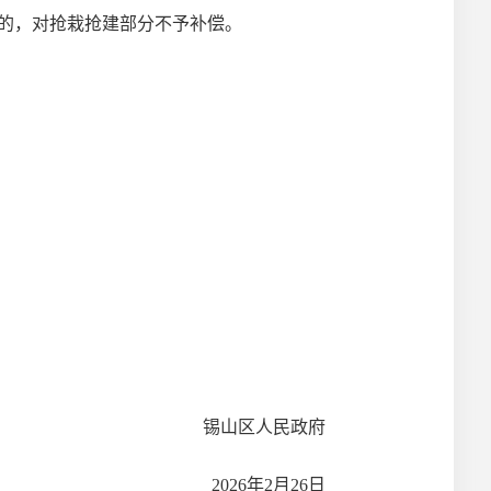
的，对抢栽抢建部分不予补偿。
锡山区
人民政府
202
6
年
2
月
26
日