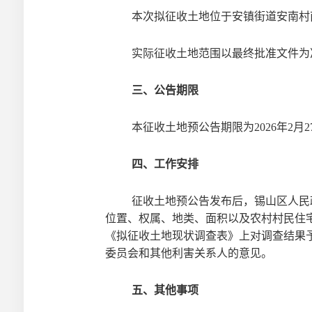
本次
拟
征收土地位于
安镇街道安南村
实际征收土地范围以最终批准文件为
三、公告期限
本
征收土地预公告
期限为20
2
6
年
2
月
2
四、工作安排
征收土地预公告
发布后，
锡山区
人民
位置、权属、地类、面积以及农村村民住
《拟征收土地现状调查表》上对调查结果
委员会和其他利害关系人的意见。
五、其他事项