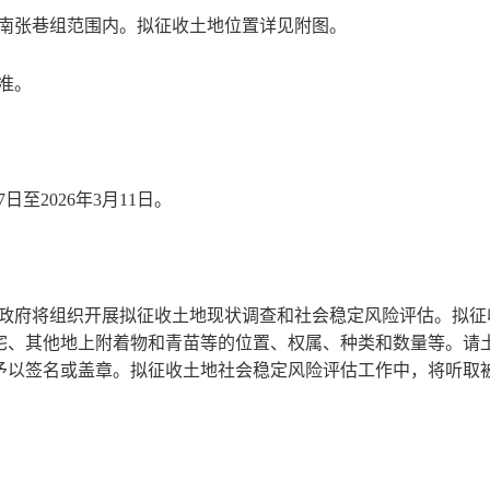
南张巷组
范围内。拟征收土地位置详见附图。
准。
7
日至20
2
6
年
3
月
11
日。
政府将组织开展拟征收土地现状调查和社会稳定风险评估。拟征
宅、其他地上附着物和青苗等的位置、权属、种类和数量等。请
予以签名或盖章。拟征收土地社会稳定风险评估工作中，将听取