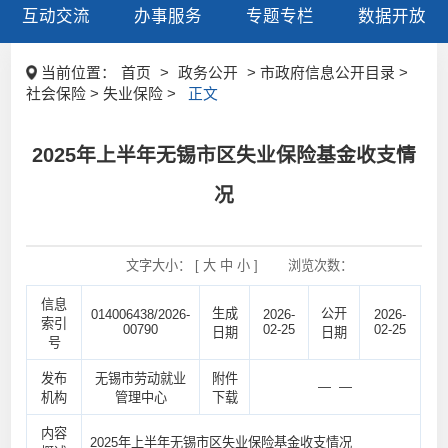
互动交流
办事服务
专题专栏
数据开放
当前位置：
首页
>
政务公开
> 市政府信息公开目录 >
社会保险 > 失业保险 >
正文
2025年上半年无锡市区失业保险基金收支情
况
文字大小： [
大
中
小
]
浏览次数：
信息
生成
公开
014006438/2026-
2026-
2026-
索引
00790
02-25
02-25
日期
日期
号
发布
无锡市劳动就业
附件
— —
机构
管理中心
下载
内容
2025年上半年无锡市区失业保险基金收支情况